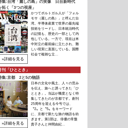
特集:台湾「麗しの島」の実像 日台新時代
を拓く「3つの視座」
かつてポルトガル人が「フォル
モサ（麗しの島）」と呼んだ台
湾。半導体産業で世界の最先端
技術をリードし、日本統治時代
の記憶も、歴史の一部として内
包している。一方で、現在は米
中対立の最前線に立たされ、難
しい現実に直面している。国際
社会で複雑な立…
»詳細を見る
月刊「ひととき」
特集:京都 2と5の物語
日本の文化や風土、人々の営み
を伝え、旅へと誘ってきた「ひ
ととき」。当誌が幾度となく特
集してきたのが京都です。創刊
25周年を迎える今号では、
〝2〟と〝5〟をキーワード
に、京都で新たな旅の物語を紡
ぎます。第1部は、俳優の常盤
»詳細を見る
貴子さんと仲間由紀…