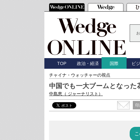
お
TOP
政治・経済
ビ
国際
チャイナ・ウォッチャーの視点
中国でも一大ブームとなった
中島恵
（ ジャーナリスト）
印
こ