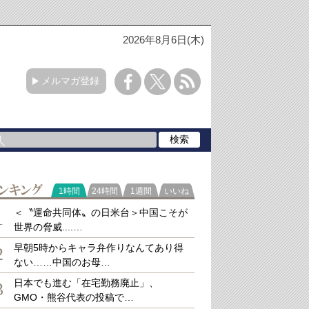
2026年8月6日(木)
メルマガ登録
ラ
1時間
24時間
1週間
いいね
キング
＜〝運命共同体〟の日米台＞中国こそが
1
世界の脅威....…
早朝5時からキャラ弁作りなんてあり得
2
ない……中国のお母…
日本でも進む「在宅勤務廃止」、
3
GMO・熊谷代表の投稿で…