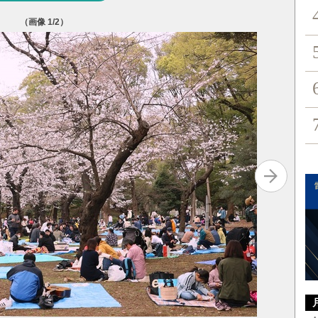
（画像
1
/2）
上海の夜