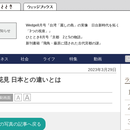
Wedge8月号『台湾「麗しの島」の実像 日台新時代を拓く
知らせ
「3つの視座」』
ひととき8月号『京都 2と5の物語』
新刊書籍『飛鳥・藤原に隠された古代宮都の謎』
ジネス
社会
ライフ
特集
動画
2023年3月29日
花見 日本との違いとは
ン
刷画面
の写真の記事へ戻る