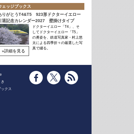
ウェッジブックス
ありがとうT4&T5 923形ドクターイエロー
引退記念カレンダー2027 壁掛けタイプ
ドクターイエロー「T4」、そ
してドクターイエロー「T5」
の勇姿を、鉄道写真家・村上悠
太による四季折々の厳選した写
真で綴る。
»詳細を見る
e
とき
ブックス