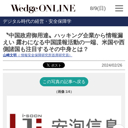
8/9(日)
デジタル時代の経営・安全保障学
〝中国政府御用達〟ハッキング企業から情報漏
えい 露わになる中国諜報活動の一端、米国や西
側諸国も注目するその中身とは？
山崎文明
（ 情報安全保障研究所首席研究員）
2024/02/26
この写真の記事へ戻る
（画像
1
/4）
i
真