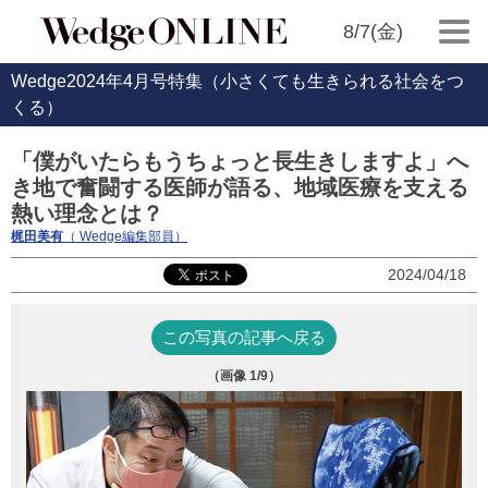
8/7(金)
Wedge2024年4月号特集（小さくても生きられる社会をつ
くる）
「僕がいたらもうちょっと長生きしますよ」へ
き地で奮闘する医師が語る、地域医療を支える
熱い理念とは？
梶田美有
（ Wedge編集部員）
2024/04/18
この写真の記事へ戻る
（画像
1
/9）
江