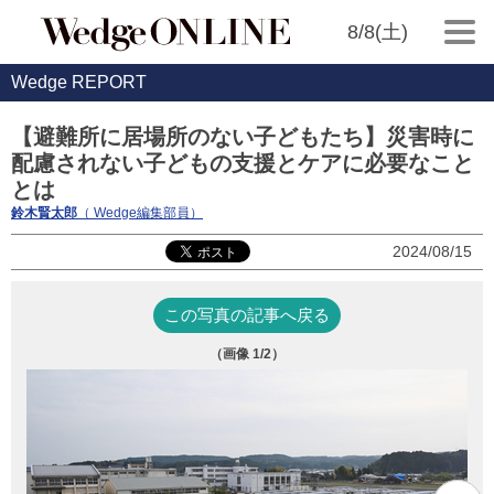
8/8(土)
Wedge REPORT
【避難所に居場所のない子どもたち】災害時に
配慮されない子どもの支援とケアに必要なこと
とは
鈴木賢太郎
（ Wedge編集部員）
2024/08/15
この写真の記事へ戻る
（画像
1
/2）
わ
した