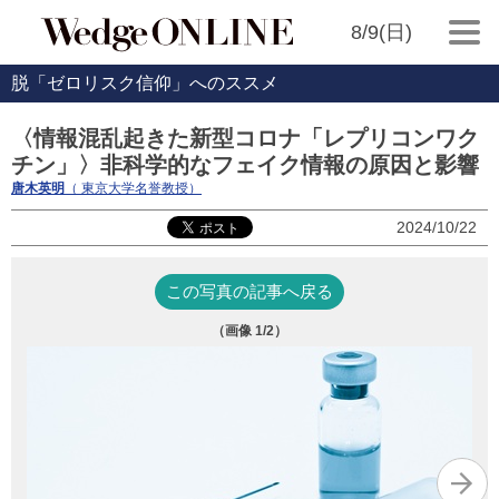
8/9(日)
脱「ゼロリスク信仰」へのススメ
〈情報混乱起きた新型コロナ「レプリコンワク
チン」〉非科学的なフェイク情報の原因と影響
唐木英明
（ 東京大学名誉教授）
2024/10/22
この写真の記事へ戻る
（画像
1
/2）
写