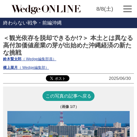
8/8(土)
終わらない戦争・前編沖縄
＜観光依存を脱却できるか!?＞ 本土とは異なる
高付加価値産業の芽が出始めた沖縄経済の新た
な挑戦
鈴木賢太郎
（ Wedge編集部員）
横上菜月
（ Wedge編集部）
2025/06/30
この写真の記事へ戻る
（画像
1
/7）
写