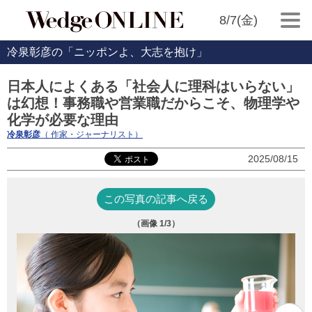
8/7(金)
冷泉彰彦の「ニッポンよ、大志を抱け」
日本人によくある「社会人に理科はいらない」
は幻想！事務職や営業職だからこそ、物理学や
化学が必要な理由
冷泉彰彦
（ 作家・ジャーナリスト）
2025/08/15
この写真の記事へ戻る
（画像
1
/3）
（
国