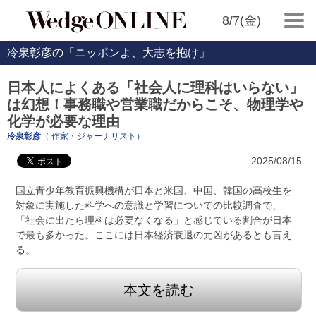
8/7(金)
冷泉彰彦の「ニッポンよ、大志を抱け」
日本人によくある「社会人に理科はいらない」
は幻想！事務職や営業職だからこそ、物理学や
化学が必要な理由
冷泉彰彦
（ 作家・ジャーナリスト）
2025/08/15
国立青少年教育振興機構が日本と米国、中国、韓国の高校生を
対象に実施した科学への意識と学習についての比較調査で、
「社会に出たら理科は必要なくなる」と感じている割合が日本
で最も多かった。ここには日本経済衰退の元凶があるとも言え
る。
本文を読む