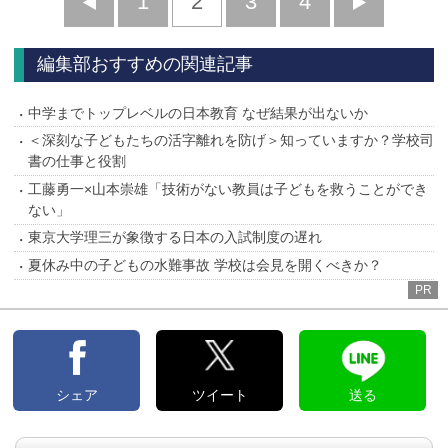
前
1
2
3
4
次
へ
へ
編集部おすすめの関連記事
中学までトップレベルの日本教育 なぜ結果が出ないか
＜深刻な子どもたちの活字離れを防げ＞知っていますか？学校司
書の仕事と役割
工藤勇一×山本崇雄「技術がない教員は子どもを救うことができ
ない」
東京大学理三が象徴する日本の入試制度の遅れ
夏休み中の子どもの水難事故 学校は会見を開くべきか？
PR
シェア
ツイート
送る