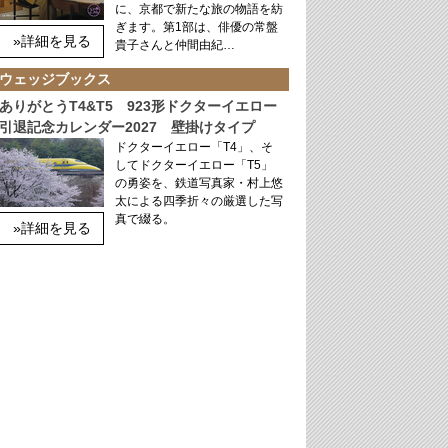
に、京都で新たな旅の物語を紡
ぎます。第1部は、俳優の常盤
»詳細を見る
貴子さんと仲間由紀…
ウェッジブックス
ありがとうT4&T5 923形ドクターイエロー
引退記念カレンダー2027 壁掛けタイプ
ドクターイエロー「T4」、そ
してドクターイエロー「T5」
の勇姿を、鉄道写真家・村上悠
太による四季折々の厳選した写
真で綴る。
»詳細を見る