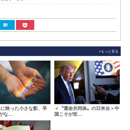
»もっと見る
像に映った小さな影、卒
＜〝運命共同体〟の日米台＞中
がな…
国こそが世…