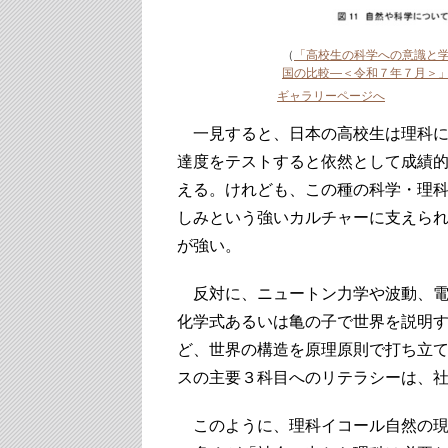
（
「高校生の科学への意識と
国の比較―＜令和７年７月＞
ギャラリーページへ
一見すると、日本の高校生は理科に
達度をテストすると依然として成績
える。けれども、この種の科学・理
しみという強いカルチャーに支えら
が強い。
反対に、ニュートン力学や波動、電
化学式あるいは亀の子で世界を説明
ど、世界の構造を原理原則で打ち立
スの主要３科目へのリテラシーは、
このように、理科イコール自然の現