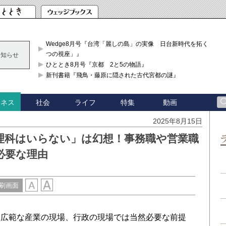
Wedge8月号『台湾「麗しの島」の実像 日台新時代を拓く「3
つの視座」』
お知らせ
ひととき8月号『京都 2と5の物語』
新刊書籍『飛鳥・藤原に隠された古代宮都の謎』
社会
ライフ
特集
動画
ジネス
2025年8月15日
理科はいらない」は幻想！事務職や営業職
必要な理由
刷画面
広範な産業の現場、行政の現場では当然必要な前提