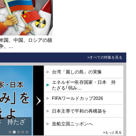
米国、中国、ロシアの核
争、…
»すべての特集を見る
台湾「麗しの島」の実像
エネルギー依存国家・日本 持
たざる｢弱み…
FIFAワールドカップ2026
日本主導で平和の再構築を
本 持たざ
造船立国ニッポンへ
»もっと見る