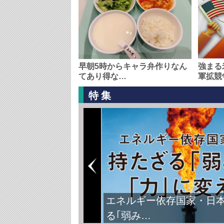
早朝5時からキャラ弁作りなん
強まる
てあり得な…
軍拡競
特集
エネルギー依存国家・日
る｢弱み…