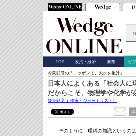
TOP
政治・経済
国際
ビ
冷泉彰彦の「ニッポンよ、大志を抱け」
日本人によくある「社会人に
だからこそ、物理学や化学が
冷泉彰彦
（ 作家・ジャーナリスト）
印
そのように、理科の知識というのは