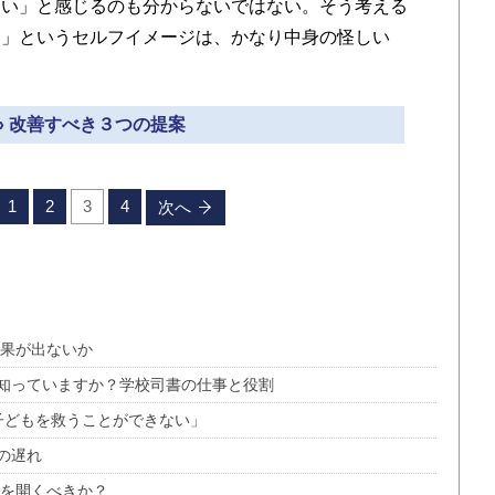
ない」と感じるのも分からないではない。そう考える
国」というセルフイメージは、かなり中身の怪しい
。
» 改善すべき３つの提案
1
2
3
4
次へ
結果が出ないか
知っていますか？学校司書の仕事と役割
子どもを救うことができない」
の遅れ
見を開くべきか？