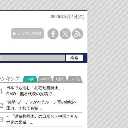
2026年8月7日(金)
メルマガ登録
ランキング
1時間
24時間
1週間
いいね
日本でも進む「在宅勤務廃止」、
1
GMO・熊谷代表の投稿で…
“劣勢”プーチンがベラルーシ軍の参戦へ
2
圧力、それでも独…
＜〝運命共同体〟の日米台＞中国こそが
3
世界の脅威....…