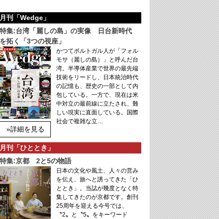
月刊「Wedge」
特集:台湾「麗しの島」の実像 日台新時代
を拓く「3つの視座」
かつてポルトガル人が「フォル
モサ（麗しの島）」と呼んだ台
湾。半導体産業で世界の最先端
技術をリードし、日本統治時代
の記憶も、歴史の一部として内
包している。一方で、現在は米
中対立の最前線に立たされ、難
しい現実に直面している。国際
社会で複雑な立…
»詳細を見る
月刊「ひととき」
特集:京都 2と5の物語
日本の文化や風土、人々の営み
を伝え、旅へと誘ってきた「ひ
ととき」。当誌が幾度となく特
集してきたのが京都です。創刊
25周年を迎える今号では、
〝2〟と〝5〟をキーワード