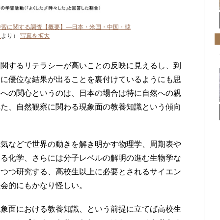
学習に関する調査【概要】―日本・米国・中国・韓
」
より）
写真を拡大
関するリテラシーが高いことの反映に見えるし、到
的に優位な結果が出ることを裏付けているようにも思
科への関心というのは、日本の場合は特に自然への親
れた、自然観察に関わる現象面の教養知識という傾向
気などで世界の動きを解き明かす物理学、周期表や
する化学、さらには分子レベルの解明の進む生物学な
てつつ研究する、高校生以上に必要とされるサイエン
社会的にもかなり怪しい。
象面における教養知識、という前提に立てば高校生