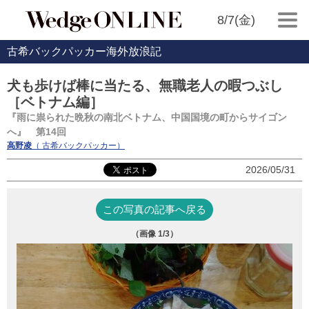
8/7(金)
古希バックパッカー海外放浪記
犬も歩けば棒に当たる、無職老人の暇つぶし
［ベトナム編］
『雨に祟られた晩秋の南北ベトナム、中国国境の町からサイゴン
へ』 第14回
高野凌
（ 古希バックパッカー）
2026/05/31
この写真の記事へ戻る
（画像
1
/3）
ホ
着
と