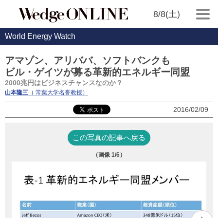
8/8(土)
World Energy Watch
アマゾン、アリババ、ソフトバンクも
ビル・ゲイツが募る革新的エネルギー同盟
2000兆円はビジネスチャンスなのか？
山本隆三
（ 常葉大学名誉教授）
2016/02/09
この写真の記事へ戻る
（画像
1
/6）