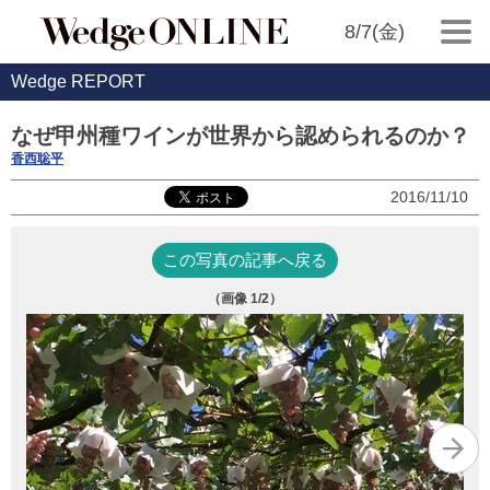
8/7(金)
Wedge REPORT
なぜ甲州種ワインが世界から認められるのか？
香西聡平
2016/11/10
この写真の記事へ戻る
（画像
1
/2）
ロ