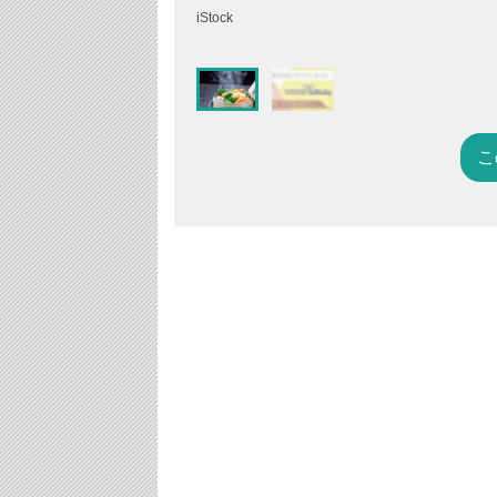
iStock
こ