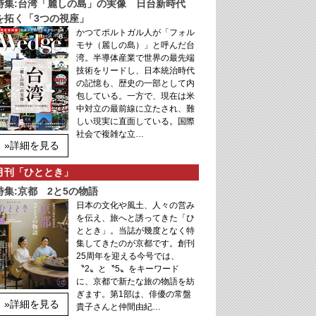
特集:台湾「麗しの島」の実像 日台新時代
を拓く「3つの視座」
かつてポルトガル人が「フォル
モサ（麗しの島）」と呼んだ台
湾。半導体産業で世界の最先端
技術をリードし、日本統治時代
の記憶も、歴史の一部として内
包している。一方で、現在は米
中対立の最前線に立たされ、難
しい現実に直面している。国際
社会で複雑な立…
»詳細を見る
月刊「ひととき」
特集:京都 2と5の物語
日本の文化や風土、人々の営み
を伝え、旅へと誘ってきた「ひ
ととき」。当誌が幾度となく特
集してきたのが京都です。創刊
25周年を迎える今号では、
〝2〟と〝5〟をキーワード
に、京都で新たな旅の物語を紡
ぎます。第1部は、俳優の常盤
»詳細を見る
貴子さんと仲間由紀…