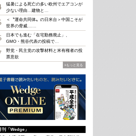
猛暑による死亡の多い欧州でエアコンが
4
少ない理由…建物と…
＜〝運命共同体〟の日米台＞中国こそが
5
世界の脅威....…
日本でも進む「在宅勤務廃止」、
6
GMO・熊谷代表の投稿で…
野党・民主党の攻撃材料と米有権者の投
7
票意欲
»もっと見る
月刊「Wedge」