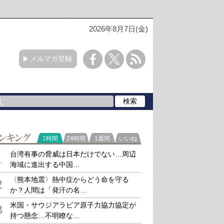
2026年8月7日(金)
メルマガ登録
ラ
1時間
24時間
1週間
いいね
キング
台湾有事の脅威は日本だけでない…周辺
1
海域に進出する中国…
〈熊本地震〉熱中症からどう命を守る
2
か？人間は「発汗の名…
米国・サウジアラビア原子力協力協定が
3
持つ懸念…不明瞭な…