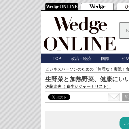
お
TOP
政治・経済
国際
ビ
ビジネスパーソンのための「無理なく実践！
生野菜と加熱野菜、健康にい
佐藤達夫
（ 食生活ジャーナリスト）
印
こ