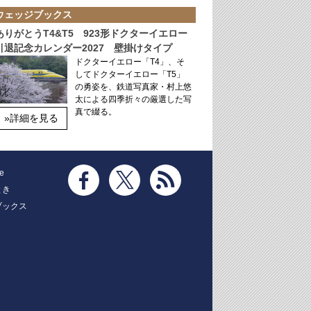
ウェッジブックス
ありがとうT4&T5 923形ドクターイエロー
引退記念カレンダー2027 壁掛けタイプ
ドクターイエロー「T4」、そ
してドクターイエロー「T5」
の勇姿を、鉄道写真家・村上悠
太による四季折々の厳選した写
真で綴る。
»詳細を見る
e
とき
ブックス