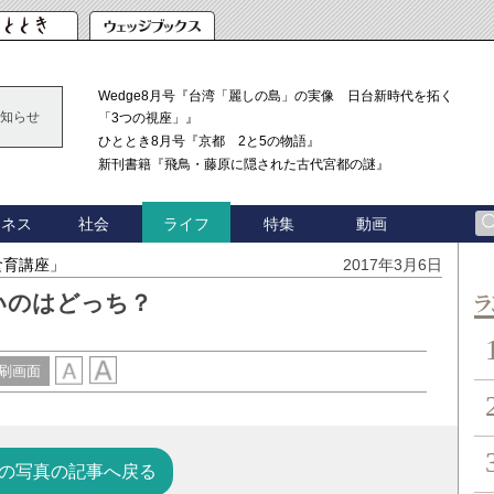
Wedge8月号『台湾「麗しの島」の実像 日台新時代を拓く
知らせ
「3つの視座」』
ひととき8月号『京都 2と5の物語』
新刊書籍『飛鳥・藤原に隠された古代宮都の謎』
ジネス
社会
特集
動画
ライフ
食育講座」
2017年3月6日
いのはどっち？
ン
刷画面
の写真の記事へ戻る