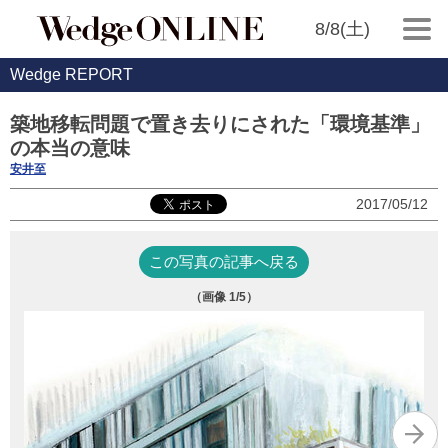
8/8(土)
Wedge REPORT
築地移転問題で置き去りにされた「環境基準」
の本当の意味
安井至
2017/05/12
この写真の記事へ戻る
（画像
1
/5）
写
（