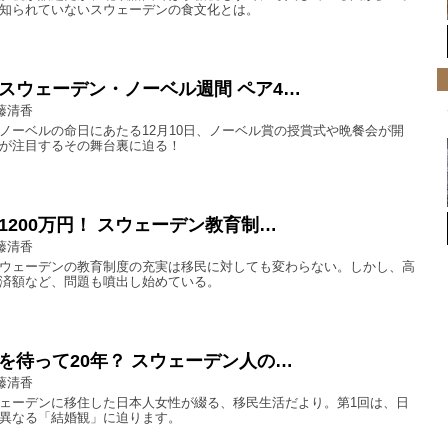
知られていないスウェーデンの食文化とは。
スウェーデン・ノーベル週間 ペア4…
藤清香
ノーベルの命日にあたる12月10日、ノーベル賞の授賞式や晩餐会が開
が注目するその舞台裏に迫る！
1200万円！ スウェーデン教育制…
藤清香
ウェーデンの教育制度の充実は移民に対しても変わらない。しかし、高
済額など、問題も噴出し始めている。
を待って20年？ スウェーデン人の…
藤清香
ェーデンに移住した日本人女性が綴る、移民生活だより。第1回は、日
異なる「結婚観」に迫ります。