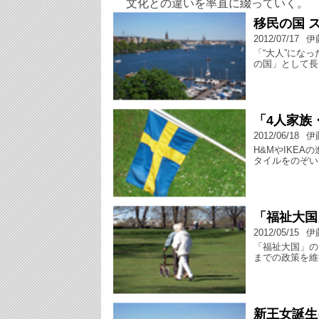
文化との違いを率直に綴っていく。
移民の国 
2012/07/17
伊
「“大人”にな
の国」として長
「4人家族
2012/06/18
伊
H&MやIKE
タイルをのぞい
「福祉大国
2012/05/15
伊
「福祉大国」の
までの政策を維
新王女誕生