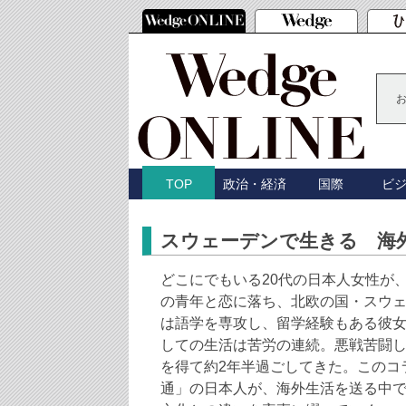
政治・経済
国際
ビ
TOP
スウェーデンで生きる 海
どこにでもいる20代の日本人女性が
の青年と恋に落ち、北欧の国・スウ
は語学を専攻し、留学経験もある彼
しての生活は苦労の連続。悪戦苦闘
を得て約2年半過ごしてきた。このコ
通」の日本人が、海外生活を送る中