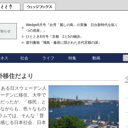
Wedge8月号『台湾「麗しの島」の実像 日台新時代を拓く「3
つの視座」』
お知らせ
ひととき8月号『京都 2と5の物語』
新刊書籍『飛鳥・藤原に隠された古代宮都の謎』
ジネス
社会
ライフ
特集
動画
外移住だより
、ある日スウェーデン人
ェーデンに移住。大学で
女だったが、「移民」と
しながらも、色々なもの
ラムでは、そんな「普
で感じる日本社会、日本