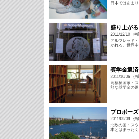
日本ではあまり
盛り上がる
2011/12/10
伊
アルフレッド・
かれる。世界中
奨学金返済
2011/10/06
伊
高福祉国家・ス
額な奨学金の返
プロポーズ
2011/09/09
伊
北欧の国・スウ
本とはまったく