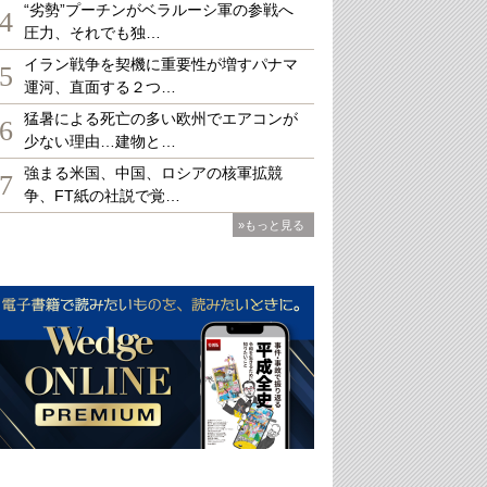
“劣勢”プーチンがベラルーシ軍の参戦へ
4
圧力、それでも独…
イラン戦争を契機に重要性が増すパナマ
5
運河、直面する２つ…
猛暑による死亡の多い欧州でエアコンが
6
少ない理由…建物と…
強まる米国、中国、ロシアの核軍拡競
7
争、FT紙の社説で覚…
»もっと見る