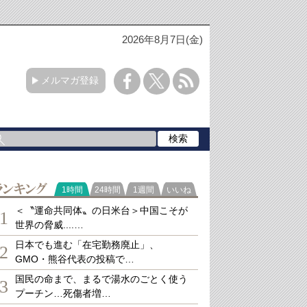
2026年8月7日(金)
メルマガ登録
ランキング
1時間
24時間
1週間
いいね
＜〝運命共同体〟の日米台＞中国こそが
1
世界の脅威....…
日本でも進む「在宅勤務廃止」、
2
GMO・熊谷代表の投稿で…
国民の命まで、まるで湯水のごとく使う
3
プーチン…死傷者増…