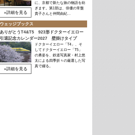
に、京都で新たな旅の物語を紡
ぎます。第1部は、俳優の常盤
»詳細を見る
貴子さんと仲間由紀…
ウェッジブックス
ありがとうT4&T5 923形ドクターイエロー
引退記念カレンダー2027 壁掛けタイプ
ドクターイエロー「T4」、そ
してドクターイエロー「T5」
の勇姿を、鉄道写真家・村上悠
太による四季折々の厳選した写
真で綴る。
»詳細を見る