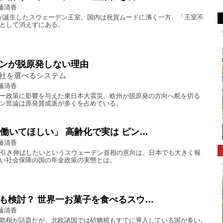
藤清香
が誕生したスウェーデン王室。国内は祝賀ムードに沸く一方、「王室不
として消えずにある。
ンが脱原発しない理由
社を選べるシステム
藤清香
ー政策に影響を与えた東日本大震災。欧州が脱原発の方向へ舵を切る
ン世論は原発賛成派が多くを占めている。
で働いてほしい」 高齢化で実は ピン…
藤清香
を引き伸ばしたいというスウェーデン首相の意向は、日本でも大きく報
い社会保障の国の年金政策の実態とは。
も検討？ 世界一お菓子を食べるスウ…
藤清香
肪税が話題だが、北欧諸国では砂糖税もすでに導入している国が多い。