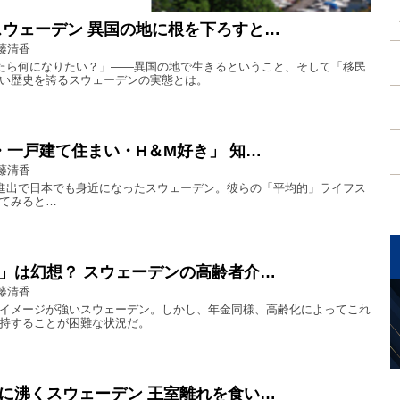
スウェーデン 異国の地に根を下ろすと…
藤清香
ったら何になりたい？」――異国の地で生きるということ、そして「移民
い歴史を誇るスウェーデンの実態とは。
・一戸建て住まい・H＆M好き」 知…
藤清香
Aの進出で日本でも身近になったスウェーデン。彼らの「平均的」ライフス
てみると…
」は幻想？ スウェーデンの高齢者介…
藤清香
イメージが強いスウェーデン。しかし、年金同様、高齢化によってこれ
持することが困難な状況だ。
に沸くスウェーデン 王室離れを食い…