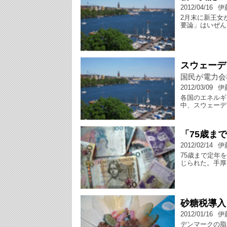
2012/04/16
伊
2月末に新王女
要論」はいぜん
スウェーデ
国民が電力会
2012/03/09
伊
各国のエネルギ
中、スウェーデ
「75歳ま
2012/02/14
伊
75歳まで定年
じられた。手厚
砂糖税導入
2012/01/16
伊
デンマークの脂