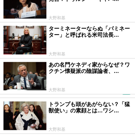
大野和基
ターミネーターならぬ「パミネー
2025/06/27
ター」と呼ばれる米司法長…
大野和基
あの名門ケネディ家からなぜ？ワ
2025/06/03
クチン懐疑派の陰謀論者、…
大野和基
PR
トランプも頭があがらない？「猛
2025/05/01
獣使い」の素顔とは…ワシ…
大野和基