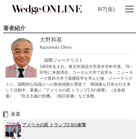
8/7(金)
著者紹介
大野和基
Kazumoto Ohno
国際ジャーナリスト
1955年生まれ。東京外国語大学英米学科卒業。79～
97年に米国滞在。コーネル大学で化学を、ニューヨ
ーク医科大学で基礎医学を学んだ後、ジャーナリス
トに。国際的な知識人への取材経験が豊富で、帰国後も日米を行き来
して活動中。著書に『アメリカの罠 トランプ2.0の衝撃』（文春新
書）、『民主主義の危機』（朝日新書）など多数。
著書
アメリカの罠 トランプ2.0の衝撃