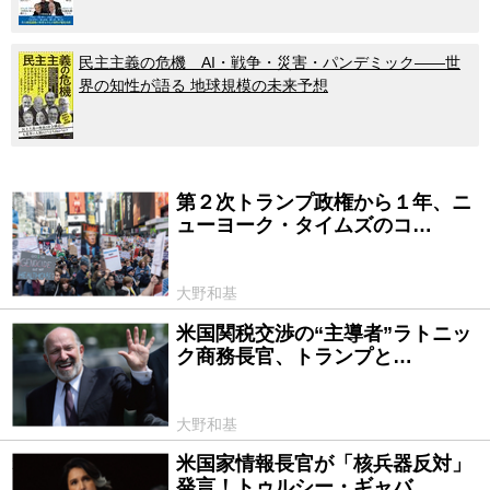
民主主義の危機 AI・戦争・災害・パンデミック――世
界の知性が語る 地球規模の未来予想
第２次トランプ政権から１年、ニ
2026/01/20
ューヨーク・タイムズのコ…
大野和基
米国関税交渉の“主導者”ラトニッ
2025/09/05
ク商務長官、トランプと…
大野和基
米国家情報長官が「核兵器反対」
2025/08/02
発言！トゥルシー・ギャバ…