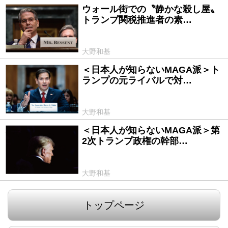
ウォール街での〝静かな殺し屋〟
2025/04/03
トランプ関税推進者の素…
大野和基
＜日本人が知らないMAGA派＞ト
2025/03/03
ランプの元ライバルで対…
大野和基
＜日本人が知らないMAGA派＞第
2025/01/20
2次トランプ政権の幹部…
大野和基
トップページ