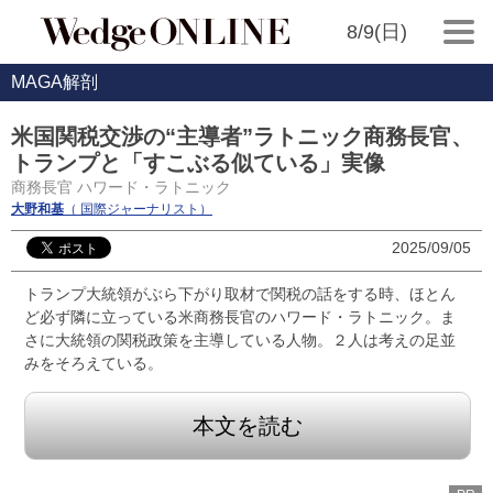
8/9(日)
MAGA解剖
米国関税交渉の“主導者”ラトニック商務長官、
トランプと「すこぶる似ている」実像
商務長官 ハワード・ラトニック
大野和基
（ 国際ジャーナリスト）
2025/09/05
トランプ大統領がぶら下がり取材で関税の話をする時、ほとん
ど必ず隣に立っている米商務長官のハワード・ラトニック。ま
さに大統領の関税政策を主導している人物。２人は考えの足並
みをそろえている。
本文を読む