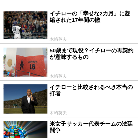
イチローの「幸せな2カ月」に凝
2018/06/16
縮された17年間の轍
木崎英夫
50歳まで現役？イチローの再契約
2016/10/22
が意味するもの
木崎英夫
イチローと比較されるべき本当の
2016/08/27
打者
木崎英夫
米女子サッカー代表チームの法廷
2016/04/06
闘争