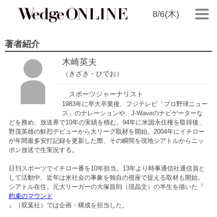
8/6(木)
著者紹介
木崎英夫
（きざき・ひでお）
スポーツジャーナリスト
1983年に早大卒業後、フジテレビ「プロ野球ニュー
ス」のナレーションや、J-Waveのナビゲーターな
どを務め、放送界で10年の実績を積む。94年に米国永住権を取得後、
野茂英雄の鮮烈デビューから大リーグ取材を開始。2004年にイチロー
が年間最多安打記録を更新した際、その瞬間を現地シアトルからニッ
ポン放送で生実況する。
日刊スポーツでイチロー番を10年担当。13年より時事通信社通信員と
して活動中。近年は米社会の事象を独自の視座で捉える取材も開始。
シアトル在住。元大リーガーの大塚昌則（現晶文）の半生を描いた『
約束のマウンド
』（双葉社）では企画・構成を担当した。