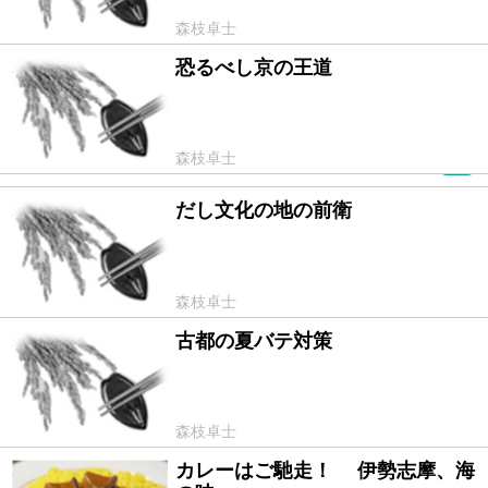
森枝卓士
恐るべし京の王道
2011/07/31
森枝卓士
PR
だし文化の地の前衛
2011/07/30
森枝卓士
古都の夏バテ対策
2011/07/29
森枝卓士
カレーはご馳走！ 伊勢志摩、海
2011/06/30