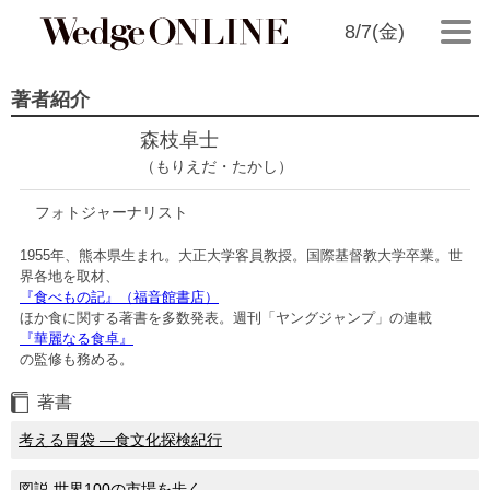
8/7(金)
著者紹介
森枝卓士
（もりえだ・たかし）
フォトジャーナリスト
1955年、熊本県生まれ。大正大学客員教授。国際基督教大学卒業。世
界各地を取材、
『食べもの記』（福音館書店）
ほか食に関する著書を多数発表。週刊「ヤングジャンプ」の連載
『華麗なる食卓』
の監修も務める。
著書
考える胃袋 ―食文化探検紀行
図説 世界100の市場を歩く