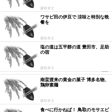
森枝卓士
ワサビ田の伊豆で 涼味と特別な晩
2012/08/10
餐を
森枝卓士
塩の道は五平餅の道 豊田市、足助
2012/07/12
の宿
森枝卓士
PR
南蛮渡来の黄金の菓子 博多名物、
2012/06/21
鶏卵素麺
森枝卓士
食べに行かねば！ 鳥取のモサエビ
2012/05/03