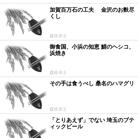
加賀百万石の工夫 金沢のお麩尽
2011/12/15
くし
森枝卓士
御食国、小浜の知恵 鯖のヘシコ、
2011/11/23
浜焼き
森枝卓士
その手は食うべし 桑名のハマグリ
2011/10/06
森枝卓士
「とりあえず」でない 埼玉のブテ
2011/09/02
ィックビール