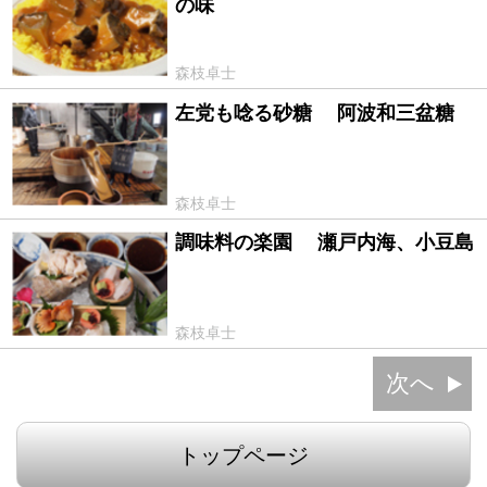
の味
森枝卓士
左党も唸る砂糖 阿波和三盆糖
2011/05/31
森枝卓士
調味料の楽園 瀬戸内海、小豆島
2011/05/06
森枝卓士
次へ
トップページ