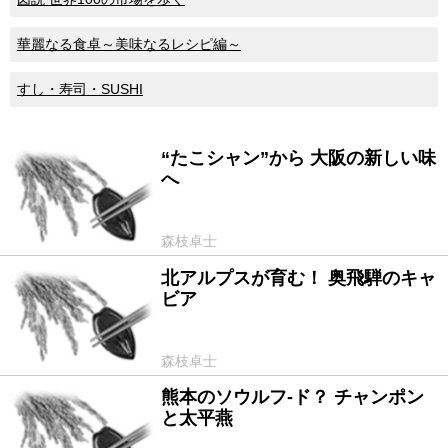
華麗なる食卓～美味なるレシピ編～
すし・寿司・SUSHI
“たこシャン”から 大阪の新しい味
2012/11/02
へ
森枝卓士
北アルプスが育む！ 奥飛騨のキャ
2012/10/05
ビア
森枝卓士
熊本のソウルフ-ド？ チャンポン
2012/09/07
と太平燕