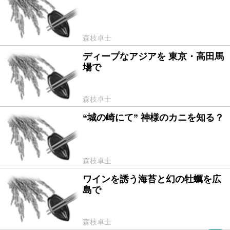
森枝卓士
ディープなアジアを 東京・高田馬
2012/03/22
場で
森枝卓士
“城の崎にて” 神様のカニを知る？
2012/02/17
森枝卓士
ワインを誘う海苔と幻の牡蠣を広
2012/01/13
島で
森枝卓士
PR