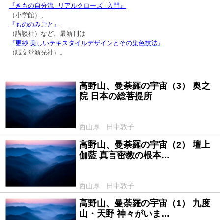
『きもの自分流─リアルクローズ─入門』
（小学館）、
『もののみごと』
（講談社）など。最新刊は
『更紗 美しいテキスタイルデザインとその染色技法』
（誠文堂新光社）。
高野山、曼荼羅の宇宙（3） 奥之
2015/04/03
院 日本の総菩提所
西山厚 田中敦子
高野山、曼荼羅の宇宙（2） 壇上
2015/04/02
伽藍 真言密教の根本…
西山厚 田中敦子
高野山、曼荼羅の宇宙（1） 九度
2015/04/01
山・天野 神々がいま…