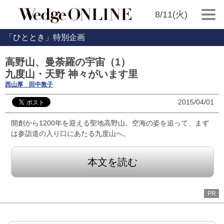
8/11(火)
「ひととき」特別企画
高野山、曼荼羅の宇宙（1）
九度山・天野 神々がいます里
西山厚 田中敦子
2015/04/01
開創から1200年を迎える聖地高野山。空海の姿を追って、まず
は参詣道の入り口にあたる九度山へ。
本文を読む
PR