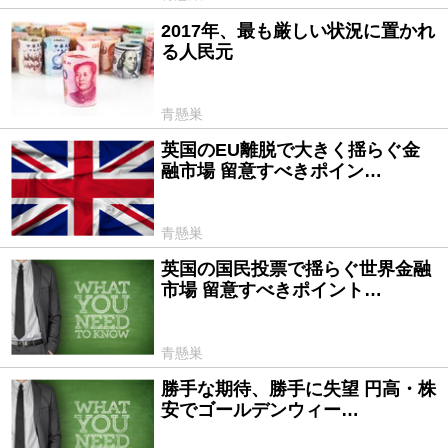
2017年、最も厳しい状況に置かれ
2017/01/02
る人民元
青懸巣
英国のEU離脱で大きく揺らぐ金
2016/06/25
融市場 留意すべきポイン…
青懸巣
英国の国民投票で揺らぐ世界金融
2016/06/16
市場 留意すべきポイント…
青懸巣
勝手な期待、勝手に失望 円高・株
2016/05/06
安でゴールデンウィー…