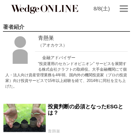
8/8(土)
著者紹介
青懸巣
（アオカケス）
金融アドバイザー
“投資運用のセカンドオピニオン” サービスを展開す
る株式会社クラフトの取締役。大手金融機関にて個
人・法人向け資産管理業務を4年弱、国内外の機関投資家（プロの投資
家）向け投資サービスで15年以上経験を経て、2014年に同社を立ち上
げた。
投資判断の必須となったESGと
2017/01/07
は？
青懸巣