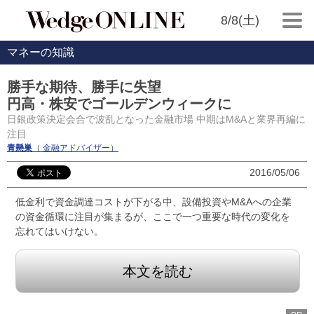
8/8(土)
マネーの知識
勝手な期待、勝手に失望
円高・株安でゴールデンウィークに
日銀政策決定会合で波乱となった金融市場 中期はM&Aと業界再編に
注目
青懸巣
（ 金融アドバイザー）
2016/05/06
低金利で資金調達コストが下がる中、設備投資やM&Aへの企業
の資金循環に注目が集まるが、ここで一つ重要な時代の変化を
忘れてはいけない。
本文を読む