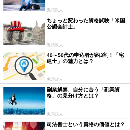
鬼頭政人
ちょっと変わった資格試験「米国
2017/07/14
公認会計士」
鬼頭政人
40～50代の申込者が約3割！「宅
2017/03/09
建士」の魅力とは？
鬼頭政人
副業解禁、自分に合う「副業資
2017/02/04
格」の見分け方とは？
鬼頭政人
司法書士という資格の価値とは？
2016/11/27