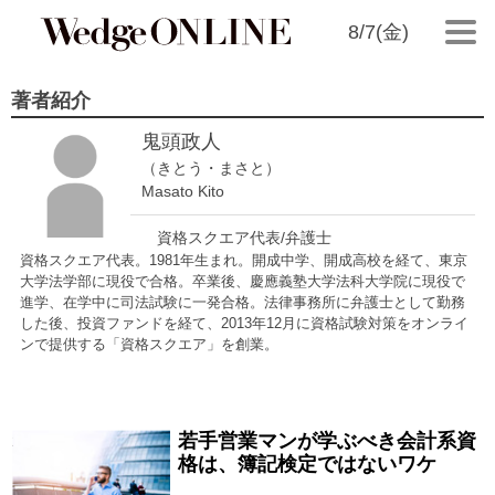
8/7(金)
著者紹介
鬼頭政人
（きとう・まさと）
Masato Kito
資格スクエア代表/弁護士
資格スクエア代表。1981年生まれ。開成中学、開成高校を経て、東京
大学法学部に現役で合格。卒業後、慶應義塾大学法科大学院に現役で
進学、在学中に司法試験に一発合格。法律事務所に弁護士として勤務
した後、投資ファンドを経て、2013年12月に資格試験対策をオンライ
ンで提供する「資格スクエア」を創業。
若手営業マンが学ぶべき会計系資
2017/09/08
格は、簿記検定ではないワケ