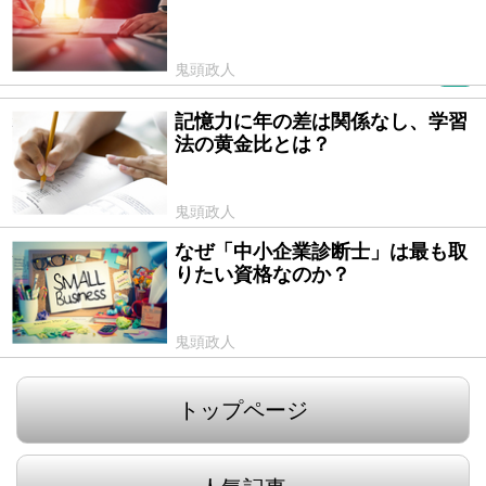
鬼頭政人
PR
記憶力に年の差は関係なし、学習
2016/10/25
法の黄金比とは？
鬼頭政人
なぜ「中小企業診断士」は最も取
2016/09/30
りたい資格なのか？
鬼頭政人
トップページ