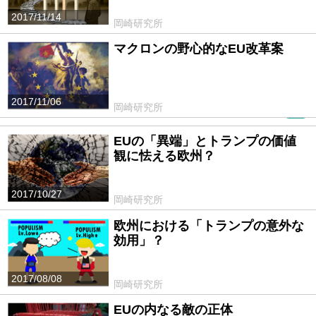
2017/11/14
岡崎研究所
マクロンの野心的なEU改革案
2017/11/06
岡崎研究所
PR
EUの「異端」とトランプの価値
観に怯える欧州？
2017/10/27
岡崎研究所
欧州における「トランプの意外な
効用」？
2017/08/08
岡崎研究所
EUの内なる敵の正体