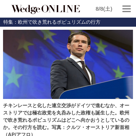
8/8(土)
特集：欧州で吹き荒れるポピュリズムの行方
チキンレースと化した連立交渉がドイツで進むなか、オー
ストリアでは極右政党を丸呑みした政権も誕生した。欧州
で吹き荒れるポピュリズムはどこへ向かおうとしているの
か。その行方を読む。写真：クルツ・オーストリア新首相
（AP/アフロ）