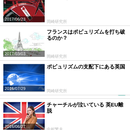
2017/06/23
岡崎研究所
フランスはポピュリズムを打ち破
るのか？
2017/03/03
岡崎研究所
ポピュリズムの支配下にある英国
2016/07/29
岡崎研究所
PR
チャーチルが泣いている 英EU離
脱
2016/06/27
中村繁夫