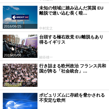
未知の領域に踏み込んだ英国 EU
離脱で迷い込む長く暗…
2016/06/25
中村宏之
台頭する極右政党 EU離脱もあり
得るイギリス
2015/05/06
細谷雄一
行き詰まる欧州政治 フランス共和
国が誇る「社会統合」…
2015/02/24
ポピュリズムに存続を脅かされる
不安定な欧州