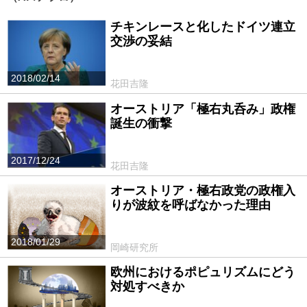
チキンレースと化したドイツ連立
交渉の妥結
2018/02/14
花田吉隆
オーストリア「極右丸呑み」政権
誕生の衝撃
2017/12/24
花田吉隆
オーストリア・極右政党の政権入
りが波紋を呼ばなかった理由
2018/01/29
岡崎研究所
欧州におけるポピュリズムにどう
対処すべきか