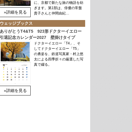
に、京都で新たな旅の物語を紡
ぎます。第1部は、俳優の常盤
»詳細を見る
貴子さんと仲間由紀…
ウェッジブックス
ありがとうT4&T5 923形ドクターイエロー
引退記念カレンダー2027 壁掛けタイプ
ドクターイエロー「T4」、そ
してドクターイエロー「T5」
の勇姿を、鉄道写真家・村上悠
太による四季折々の厳選した写
真で綴る。
»詳細を見る