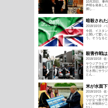
10月20日、
声明を発表した
捕し…
暗殺された
2018/10/19
パ
今回、イスタン
と聞いて驚いた
う。そうなると
殺害作戦は
2018/10/18
佐
サウジアラビア
太子の警護隊が
引き用にサウジ
とん…
米が水面下
2018/10/15
佐
サウジアラビア
ツが立つ形で手
いた米牧師がこ
ない…