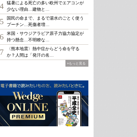
猛暑による死亡の多い欧州でエアコンが
4
少ない理由…建物と…
国民の命まで、まるで湯水のごとく使う
5
プーチン…死傷者増…
米国・サウジアラビア原子力協力協定が
6
持つ懸念…不明瞭な…
〈熊本地震〉熱中症からどう命を守る
7
か？人間は「発汗の名…
»もっと見る