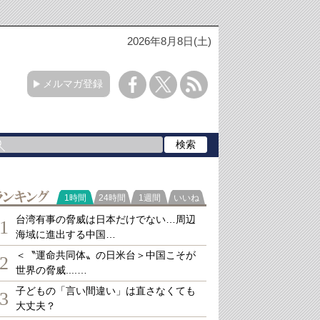
2026年8月8日(土)
メルマガ登録
ランキング
1時間
24時間
1週間
いいね
台湾有事の脅威は日本だけでない…周辺
1
海域に進出する中国…
＜〝運命共同体〟の日米台＞中国こそが
2
世界の脅威....…
子どもの「言い間違い」は直さなくても
3
大丈夫？