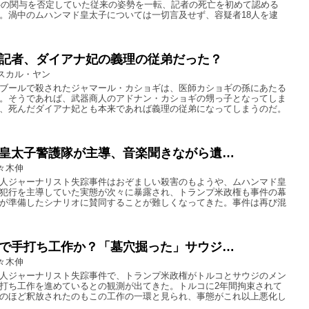
事件の関与を否定していた従来の姿勢を一転、記者の死亡を初めて認める
。渦中のムハンマド皇太子については一切言及せず、容疑者18人を逮
記者、ダイアナ妃の義理の従弟だった？
スカル・ヤン
ブールで殺されたジャマール・カショギは、医師カショギの孫にあたる
。そうであれば、武器商人のアドナン・カショギの甥っ子となってしま
、死んだダイアナ妃とも本来であれば義理の従弟になってしまうのだ。
皇太子警護隊が主導、音楽聞きながら遺…
々木伸
人ジャーナリスト失踪事件はおぞましい殺害のもようや、ムハンマド皇
犯行を主導していた実態が次々に暴露され、トランプ米政権も事件の幕
が準備したシナリオに賛同することが難しくなってきた。事件は再び混
で手打ち工作か？「墓穴掘った」サウジ…
々木伸
人ジャーナリスト失踪事件で、トランプ米政権がトルコとサウジのメン
打ち工作を進めているとの観測が出てきた。トルコに2年間拘束されて
のほど釈放されたのもこの工作の一環と見られ、事態がこれ以上悪化し