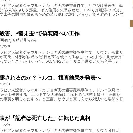
ラビア人記者ジャマル・カショギ氏の殺害事件で、サウジは発表を二転
(ずさん)さぶりを露呈、その信用を失墜させた。すべては疑惑の中心に
皇太子の関与を薄めるための苦し紛れの対応だろう。後ろ盾のトランプ
殺害、“替え玉”で偽装隠ぺい工作
画的な犯行明らかに
々木伸
ラビア人記者ジャマル・カショギ氏の殺害疑惑事件で、サウジから乗り
が同氏に体形が似通った“替え玉”を使って生存しているように見せ掛け
っていたことが分かった。米CNNなどがトルコ当局などから入手した
露されるのか？トルコ、捜査結果を発表へ
々木伸
ラビア人記者ジャマル・カショギ氏の殺害疑惑事件で、トルコ政府は
捜査結果を発表する。エルドアン大統領はこれまでの沈黙を破り「正義を
の事実を明らかにする」と宣言、サウジと真っ向から対決する姿勢を打
表が「記者は死亡した」に転じた真相
々木伸
ラビア人記者ジャマル・カショギ氏の殺害疑惑事件で、サウジ政府は