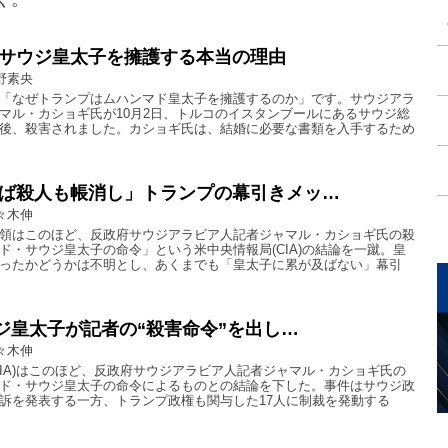
サウジ皇太子を擁護する本当の理由
野素央
「なぜトランプはムハンマド皇太子を擁護するのか」です。サウジアラ
マル・カショギ氏が10月2日、トルコのイスタンブールにあるサウジ総
後、殺害されました。カショギ氏は、結婚に必要な書類を入手するため
ば殺人も帳消し」トランプの幕引きメッ…
々木伸
領はこのほど、反政府サウジアラビア人記者ジャマル・カショギ氏の殺
ド・サウジ皇太子の命令」という米中央情報局(CIA)の結論を一蹴。皇
ったかどうかは不明とし、あくまでも「皇太子に累が及ばない」幕引
ウジ皇太子が記者の“殺害命令”を出し…
々木伸
CIA)はこのほど、反政府サウジアラビア人記者ジャマル・カショギ氏の
ド・サウジ皇太子の命令によるものとの結論を下した。事件はサウジ政
訴を発表する一方、トランプ政権も関与した17人に制裁を発動する