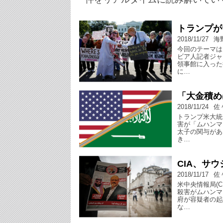
トランプが
2018/11/27
海
今回のテーマは
ビア人記者ジャ
領事館に入った
に…
「大金積め
2018/11/24
佐
トランプ米大統
害が「ムハンマ
太子の関与があ
き…
CIA、サ
2018/11/17
佐
米中央情報局(
殺害がムハンマ
府が容疑者の起
な…