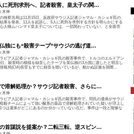
人に死刑求刑へ、記者殺害、皇太子の関…
々木伸
の検察当局は11月15日、反政府サウジ人記者ジャマル・カショギ氏の
結果を発表。11人を起訴し、5人に死刑を求刑する方針を明らかにする
心人物ムハンマド皇太子については、一切関わっていない、と全面否
仏独にも“殺害テープ”サウジの逃げ道…
々木伸
ラビア人記者ジャマル・カショギ氏の殺害事件で、トルコのエルドアン
10日、殺害時の模様を録音したテープを英仏独の3カ国に渡したと明言し
情報局(CIA)長官もすでに録音を聴いているが、動かぬ証拠を国際…
で溶解処理か？サウジ記者殺害、さらに…
々木伸
ラビア人記者ジャマル・カショギ氏の殺害事件で、同氏の遺体がサウジ
暗殺チームによって強い酸系の薬品で溶解処理されていた疑いが浮上し
1つは遺体がどこにあるのか分かっていない点だ。事件は一段と陰惨な
の首謀説を提案か？二転三転、逆スピン…
々木伸