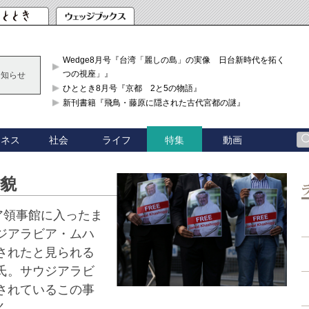
Wedge8月号『台湾「麗しの島」の実像 日台新時代を拓く「3
つの視座」』
お知らせ
ひととき8月号『京都 2と5の物語』
新刊書籍『飛鳥・藤原に隠された古代宮都の謎』
ジネス
社会
ライフ
動画
特集
全貌
ア領事館に入ったま
ジアラビア・ムハ
されたと見られる
氏。サウジアラビ
されているこの事
く。