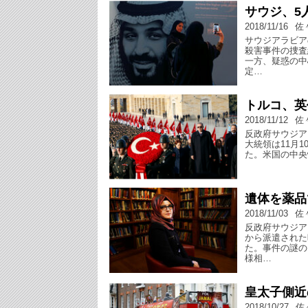
サウジ、5
2018/11/16
佐
サウジアラビア
殺害事件の捜査
一方、疑惑の中
定…
トルコ、英
2018/11/12
佐
反政府サウジア
大統領は11月
た。米国の中央
遺体を薬品
2018/11/03
佐
反政府サウジア
から派遣された
た。事件の謎の
様相…
皇太子側近
2018/10/27
佐