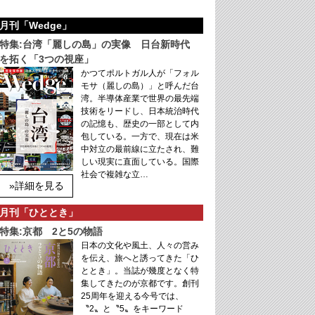
月刊「Wedge」
特集:台湾「麗しの島」の実像 日台新時代
を拓く「3つの視座」
かつてポルトガル人が「フォル
モサ（麗しの島）」と呼んだ台
湾。半導体産業で世界の最先端
技術をリードし、日本統治時代
の記憶も、歴史の一部として内
包している。一方で、現在は米
中対立の最前線に立たされ、難
しい現実に直面している。国際
社会で複雑な立…
»詳細を見る
月刊「ひととき」
特集:京都 2と5の物語
日本の文化や風土、人々の営み
を伝え、旅へと誘ってきた「ひ
ととき」。当誌が幾度となく特
集してきたのが京都です。創刊
25周年を迎える今号では、
〝2〟と〝5〟をキーワード