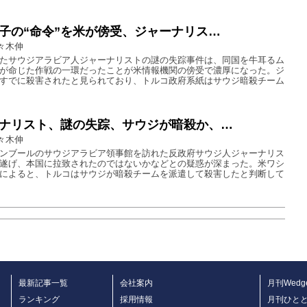
子の“命令”を米が傍受、ジャーナリス…
々木伸
たサウジアラビア人ジャーナリストの謎の失踪事件は、同国を牛耳るム
が命じた作戦の一環だったことが米情報機関の傍受で濃厚になった。ジ
すでに殺害されたと見られており、トルコ政府系紙はサウジ暗殺チーム
ナリスト、謎の失踪、サウジが暗殺か、…
々木伸
ンブールのサウジアラビア領事館を訪れた反政府サウジ人ジャーナリス
遂げ、本国に拉致されたのではないかなどとの疑惑が深まった。米ワシ
によると、トルコはサウジが暗殺チームを派遣して殺害したと判断して
最新記事一覧
会社案内
月刊Wedg
ランキング
採用情報
月刊ひと