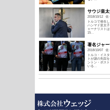
サウジ皇太
2018/10/12
佐
トルコで発生し
ハンマド皇太子
ャーナリストは
15…
著名ジャー
2018/10/07
佐
トルコ・イスタ
トが謎の失踪を
ントン・ポスト
いる…