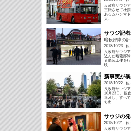
反政府サウジア
三転させて杜撰
あるムハンマド
大…
サウジ記者
暗殺部隊の計
2018/10/23
佐
反政府サウジア
込んだ暗殺部隊
る偽装工作を行
映…
新事実が暴
2018/10/22
佐
反政府サウジア
10月23日、
追及し、すべて
ち出…
サウジの発
2018/10/21
佐
反政府サウジア