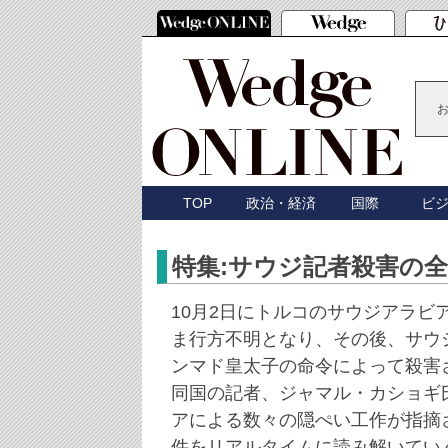
TOP
政治・経済
国際
ビ
特集:サウジ記者殺害の
10月2日にトルコのサウジアラビ
ま行方不明となり、その後、サウ
ンマド皇太子の命令によって殺害
同国の記者、ジャマル・カショギ
アによる数々の隠ぺい工作が指摘
件をリアルタイムに読み解いてい