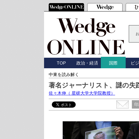
TOP
政治・経済
ビ
国際
中東を読み解く
著名ジャーナリスト、謎の失
佐々木伸
（ 星槎大学大学院教授）
印