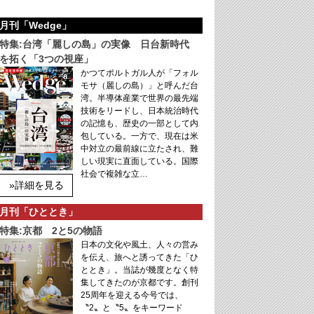
月刊「Wedge」
特集:台湾「麗しの島」の実像 日台新時代
を拓く「3つの視座」
かつてポルトガル人が「フォル
モサ（麗しの島）」と呼んだ台
湾。半導体産業で世界の最先端
技術をリードし、日本統治時代
の記憶も、歴史の一部として内
包している。一方で、現在は米
中対立の最前線に立たされ、難
しい現実に直面している。国際
社会で複雑な立…
»詳細を見る
月刊「ひととき」
特集:京都 2と5の物語
日本の文化や風土、人々の営み
を伝え、旅へと誘ってきた「ひ
ととき」。当誌が幾度となく特
集してきたのが京都です。創刊
25周年を迎える今号では、
〝2〟と〝5〟をキーワード