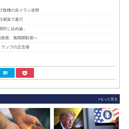
プ政権の反イラン攻勢
任画策で墓穴
国封じ込め論」
新政策、無期限駐留へ
トランプの正念場
»もっと見る