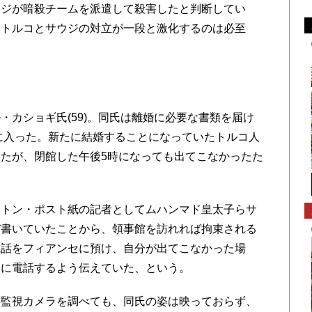
ウジが暗殺チームを派遣して殺害したと判断してい
るトルコとサウジの対立が一段と激化するのは必至
カショギ氏(59)。同氏は離婚に必要な書類を届け
館に入った。新たに結婚することになっていたトルコ人
たが、閉館した午後5時になっても出てこなかったた
トン・ポスト紙の記者としてムハンマド皇太子らサ
び書いていたことから、領事館を訪れれば拘束される
電話をフィアンセに預け、自分が出てこなかった場
近に電話するよう伝えていた、という。
監視カメラを調べても、同氏の姿は映っておらず、