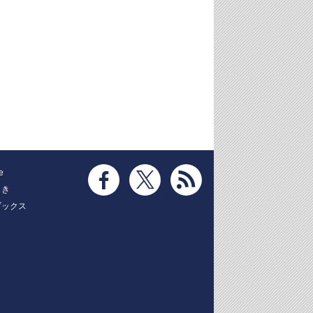
e
とき
ブックス