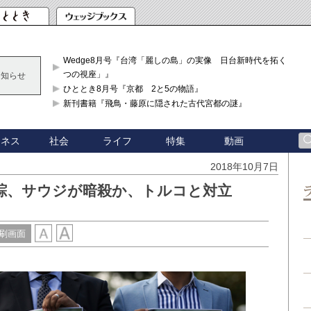
Wedge8月号『台湾「麗しの島」の実像 日台新時代を拓く「3
つの視座」』
お知らせ
ひととき8月号『京都 2と5の物語』
新刊書籍『飛鳥・藤原に隠された古代宮都の謎』
ジネス
社会
ライフ
特集
動画
2018年10月7日
踪、サウジが暗殺か、トルコと対立
刷画面