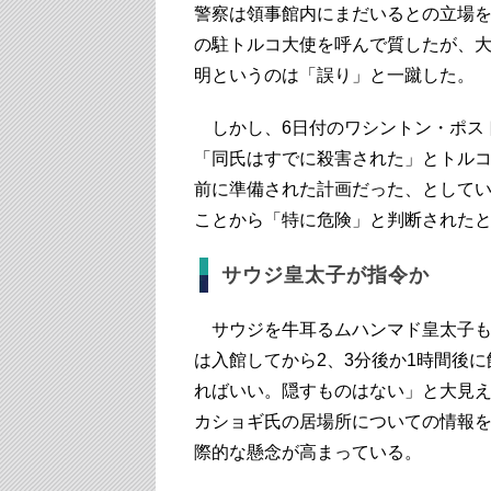
警察は領事館内にまだいるとの立場
の駐トルコ大使を呼んで質したが、
明というのは「誤り」と一蹴した。
しかし、6日付のワシントン・ポスト
「同氏はすでに殺害された」とトルコ
前に準備された計画だった、として
ことから「特に危険」と判断された
サウジ皇太子が指令か
サウジを牛耳るムハンマド皇太子も
は入館してから2、3分後か1時間後
ればいい。隠すものはない」と大見
カショギ氏の居場所についての情報
際的な懸念が高まっている。