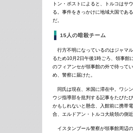
トン・ポストによると、トルコはサ
る。事件をきっかけに地域大国であ
だ。
15人の暗殺チーム
行方不明になっているのはジャマル・
るため10月2日午後1時ごろ、領事
のフィアンセが領事館の外で待ってい
め、警察に届けた。
同氏は現在、米国に滞在中。ワシン
ウジ指導部を批判する記事をたびた
かもしれないと懸念、入館前に携帯
合、エルドアン・トルコ大統領の側
イスタンブール警察が領事館周辺の