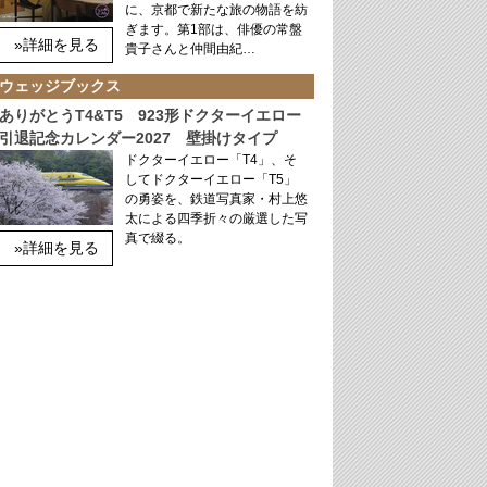
に、京都で新たな旅の物語を紡
ぎます。第1部は、俳優の常盤
»詳細を見る
貴子さんと仲間由紀…
ウェッジブックス
ありがとうT4&T5 923形ドクターイエロー
引退記念カレンダー2027 壁掛けタイプ
ドクターイエロー「T4」、そ
してドクターイエロー「T5」
の勇姿を、鉄道写真家・村上悠
太による四季折々の厳選した写
真で綴る。
»詳細を見る