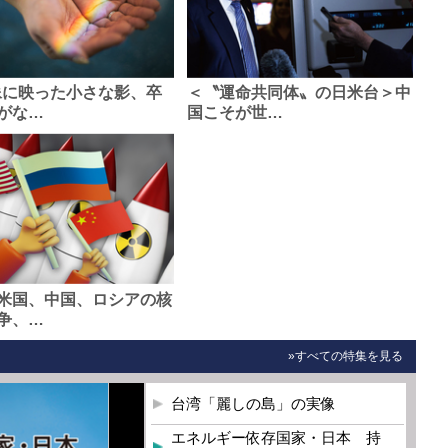
像に映った小さな影、卒
＜〝運命共同体〟の日米台＞中
がな…
国こそが世…
米国、中国、ロシアの核
争、…
»すべての特集を見る
台湾「麗しの島」の実像
エネルギー依存国家・日本 持