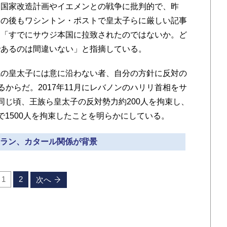
国家改造計画やイエメンとの戦争に批判的で、昨
その後もワシントン・ポストで皇太子らに厳しい記事
は「すでにサウジ本国に拉致されたのではないか。ど
であるのは間違いない」と指摘している。
の皇太子には意に沿わない者、自分の方針に反対の
るからだ。2017年11月にレバノンのハリリ首相をサ
同じ頃、王族ら皇太子の反対勢力約200人を拘束し、
で1500人を拘束したことを明らかにしている。
 イラン、カタール関係が背景
1
2
次へ