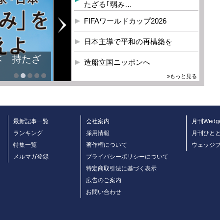
たざる｢弱み…
FIFAワールドカップ2026
日本主導で平和の再構築を
本 持たざ
造船立国ニッポンへ
»もっと見る
最新記事一覧
会社案内
月刊Wedg
ランキング
採用情報
月刊ひと
特集一覧
著作権について
ウェッジ
メルマガ登録
プライバシーポリシーについて
特定商取引法に基づく表示
広告のご案内
お問い合わせ