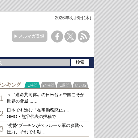
2026年8月6日(木)
メルマガ登録
ランキング
1時間
24時間
1週間
いいね
＜〝運命共同体〟の日米台＞中国こそが
1
世界の脅威....…
日本でも進む「在宅勤務廃止」、
2
GMO・熊谷代表の投稿で…
“劣勢”プーチンがベラルーシ軍の参戦へ
3
圧力、それでも独…