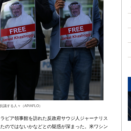
議する人々（AP/AFLO）
ラビア領事館を訪れた反政府サウジ人ジャーナリス
れたのではないかなどとの疑惑が深まった。米ワシン