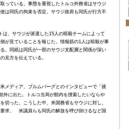
を取っている。事態を重視したトルコ外務省はサウジ
大使は同氏の拘束を否定。サウジ政府も同氏が行方不
は、サウジが派遣した15人の暗殺チームによって
側が見ていることを報じた。情報筋の1人は暗殺が事
いる。同紙は同氏が一部のサウジ支配層と関係が深い
との見方を伝えている。
米メディア、ブルムバーグとのインタビューで「彼
に館外に出た。トルコ当局が館内を捜索したいならや
えを切った。こうした中、米国務省もサウジに対し、
を要求、 米議員らも同氏の解放を呼び掛けるなど国