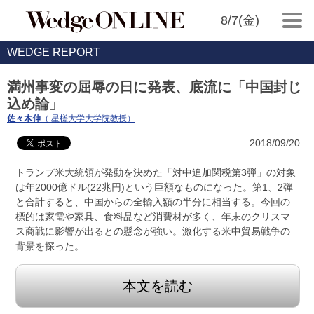
8/7(金)
WEDGE REPORT
満州事変の屈辱の日に発表、底流に「中国封じ
込め論」
佐々木伸
（ 星槎大学大学院教授）
2018/09/20
トランプ米大統領が発動を決めた「対中追加関税第3弾」の対象
は年2000億ドル(22兆円)という巨額なものになった。第1、2弾
と合計すると、中国からの全輸入額の半分に相当する。今回の
標的は家電や家具、食料品など消費材が多く、年末のクリスマ
ス商戦に影響が出るとの懸念が強い。激化する米中貿易戦争の
背景を探った。
本文を読む