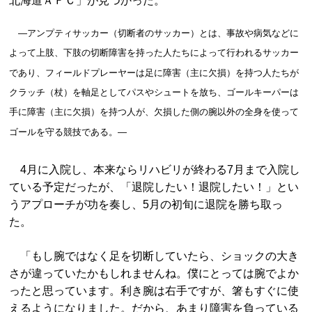
北海道ＡＦＣ」が見つかった。
―アンプティサッカー（切断者のサッカー）とは、事故や病気などに
よって上肢、下肢の切断障害を持った人たちによって行われるサッカー
であり、フィールドプレーヤーは足に障害（主に欠損）を持つ人たちが
クラッチ（杖）を軸足としてパスやシュートを放ち、ゴールキーパーは
手に障害（主に欠損）を持つ人が、欠損した側の腕以外の全身を使って
ゴールを守る競技である。―
4月に入院し、本来ならリハビリが終わる7月まで入院し
ている予定だったが、「退院したい！退院したい！」とい
うアプローチが功を奏し、5月の初旬に退院を勝ち取っ
た。
「もし腕ではなく足を切断していたら、ショックの大き
さが違っていたかもしれませんね。僕にとっては腕でよか
ったと思っています。利き腕は右手ですが、箸もすぐに使
えるようになりました。だから、あまり障害を負っている