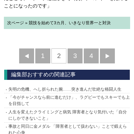
ことになったのです」
次ページ » 競技を始めて3カ月、いきなり世界一と対決
前
1
2
3
4
次
へ
へ
編集部おすすめの関連記事
失明の危機、へし折られた腕……突き進んだ壮絶な格闘人生
「今がチャンスなら前に進むだけ」、ラグビーでもスキーでも上
を目指して
人生を変えたクライミングと病気 障害者となり気付いた「自分
にしかできないこと」
事故と同日に金メダル 「障害者として扱わない」ことで鍛えら
れた心身