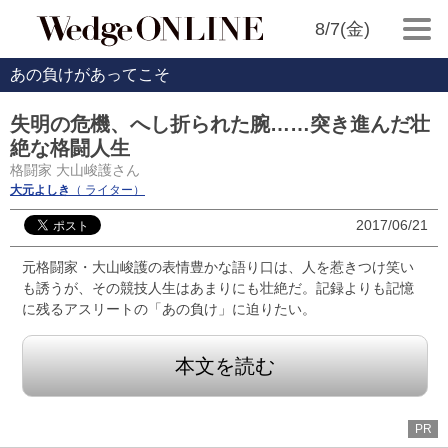
8/7(金)
あの負けがあってこそ
失明の危機、へし折られた腕……突き進んだ壮
絶な格闘人生
格闘家 大山峻護さん
大元よしき
（ ライター）
2017/06/21
元格闘家・大山峻護の表情豊かな語り口は、人を惹きつけ笑い
も誘うが、その競技人生はあまりにも壮絶だ。記録よりも記憶
に残るアスリートの「あの負け」に迫りたい。
本文を読む
PR