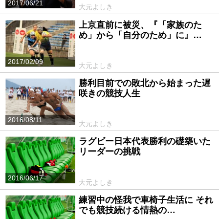
2017/06/21
大元よしき
上京直前に被災、『「家族のた
め」から「自分のため」に』…
2017/02/09
大元よしき
勝利目前での敗北から始まった遅
咲きの競技人生
2016/08/11
大元よしき
ラグビー日本代表勝利の礎築いた
リーダーの挑戦
2016/06/17
大元よしき
練習中の怪我で車椅子生活に それ
でも競技続ける情熱の…