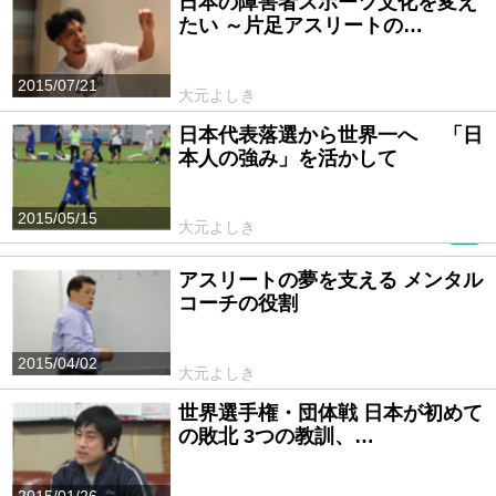
日本の障害者スポーツ文化を変え
たい ～片足アスリートの…
2015/07/21
大元よしき
日本代表落選から世界一へ 「日
本人の強み」を活かして
2015/05/15
大元よしき
PR
アスリートの夢を支える メンタル
コーチの役割
2015/04/02
大元よしき
世界選手権・団体戦 日本が初めて
の敗北 3つの教訓、…
2015/01/26