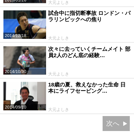
大元よしき
試合中に指切断事故 ロンドン・パ
ラリンピックへの焦り
2014/12/18
大元よしき
次々に去っていくチームメイト 部
員2人のどん底の経験…
2014/10/30
大元よしき
18歳の夏、救えなかった生命 日
本にライフセービング…
2014/09/10
大元よしき
次へ