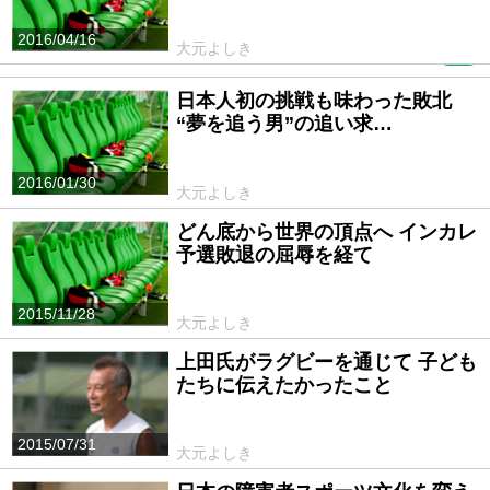
2016/04/16
大元よしき
PR
日本人初の挑戦も味わった敗北
“夢を追う男”の追い求…
2016/01/30
大元よしき
どん底から世界の頂点へ インカレ
予選敗退の屈辱を経て
2015/11/28
大元よしき
上田氏がラグビーを通じて 子ども
たちに伝えたかったこと
2015/07/31
大元よしき