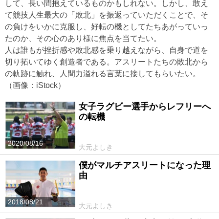
して、長い間抱えているものかもしれない。しかし、敢え
て競技人生最大の「敗北」を振返っていただくことで、そ
の負けをいかに克服し、好転の機としてたちあがっていっ
たのか、その心のあり様に焦点を当てたい。
人は誰もが挫折感や敗北感を乗り越えながら、自身で道を
切り拓いてゆく創造者である。アスリートたちの敗北から
の軌跡に触れ、人間力溢れる言葉に接してもらいたい。
（画像：iStock）
女子ラグビー選手からレフリーへ
の転機
2020/08/16
大元よしき
僕がマルチアスリートになった理
由
2018/08/21
大元よしき