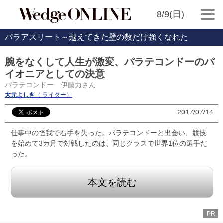
8/9(日)
パラアスリート～越えてきた壁の数だけ強くなれた
腕をなくして人生が激変、パラテコンドーのパ
イオニアとしての決意
パラテコンドー 伊藤力さん
大元よしき
（ ライター）
2017/07/14
仕事中の怪我で右手を失った。パラテコンドーと出会い、競技
を始めて3カ月で対戦したのは、同じクラスで世界1位の選手だ
った。
本文を読む
PR