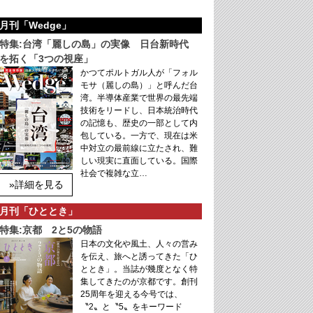
月刊「Wedge」
特集:台湾「麗しの島」の実像 日台新時代
を拓く「3つの視座」
かつてポルトガル人が「フォル
モサ（麗しの島）」と呼んだ台
湾。半導体産業で世界の最先端
技術をリードし、日本統治時代
の記憶も、歴史の一部として内
包している。一方で、現在は米
中対立の最前線に立たされ、難
しい現実に直面している。国際
社会で複雑な立…
»詳細を見る
月刊「ひととき」
特集:京都 2と5の物語
日本の文化や風土、人々の営み
を伝え、旅へと誘ってきた「ひ
ととき」。当誌が幾度となく特
集してきたのが京都です。創刊
25周年を迎える今号では、
〝2〟と〝5〟をキーワード