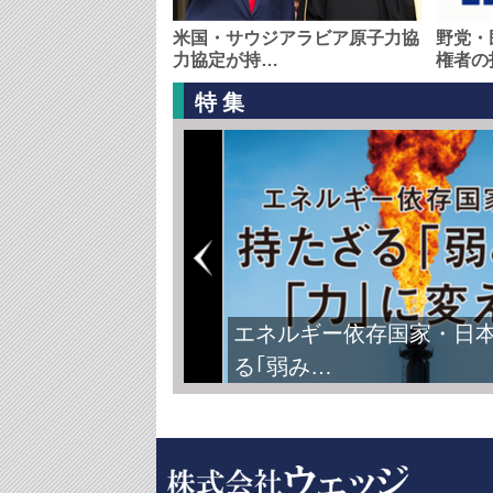
米国・サウジアラビア原子力協
野党・
力協定が持…
権者の
特集
エネルギー依存国家・日
る｢弱み…