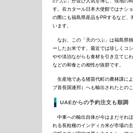
のつぶ」が並び人気を博し、現地の
す。在カタール日本大使館ではナシ
の際にも福島県産品をPRするなど、
います。
なお、この「天のつぶ」は福島県独自
ーしたお米です。最近では珍しくコ
やや淡泊ながらも食材を引き立てじ
などの和食との相性が抜群です。
生産地である猪苗代町の農林課によ
ブ首長国連邦）へも輸出されたとの
UAEからの予約注文も順調
中東への輸出自体が今はまだそれほ
れる長粒種のインディカ米が市場の