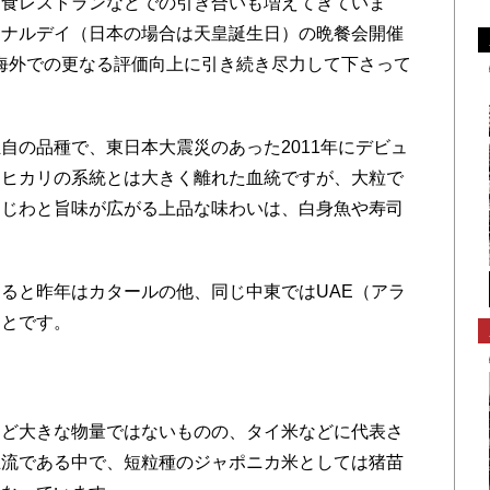
和食レストランなどでの引き合いも増えてきていま
ョナルデイ（日本の場合は天皇誕生日）の晩餐会開催
海外での更なる評価向上に引き続き尽力して下さって
の品種で、東日本大震災のあった2011年にデビュ
シヒカリの系統とは大きく離れた血統ですが、大粒で
わじわと旨味が広がる上品な味わいは、白身魚や寿司
ると昨年はカタールの他、同じ中東ではUAE（アラ
ことです。
ど大きな物量ではないものの、タイ米などに代表さ
主流である中で、短粒種のジャポニカ米としては猪苗