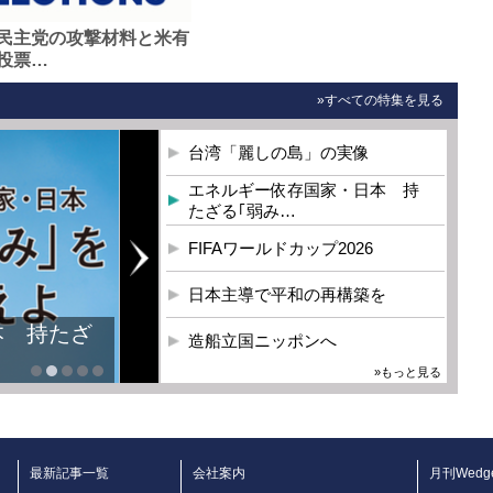
民主党の攻撃材料と米有
投票…
»すべての特集を見る
台湾「麗しの島」の実像
エネルギー依存国家・日本 持
たざる｢弱み…
FIFAワールドカップ2026
日本主導で平和の再構築を
本 持たざ
造船立国ニッポンへ
»もっと見る
最新記事一覧
会社案内
月刊Wedg