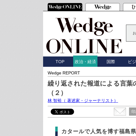
TOP
国際
ビ
政治・経済
Wedge REPORT
繰り返された報道による言葉
（２）
林 智裕
（ 著述家・ジャーナリスト）
印
カタールで人気を博す福島