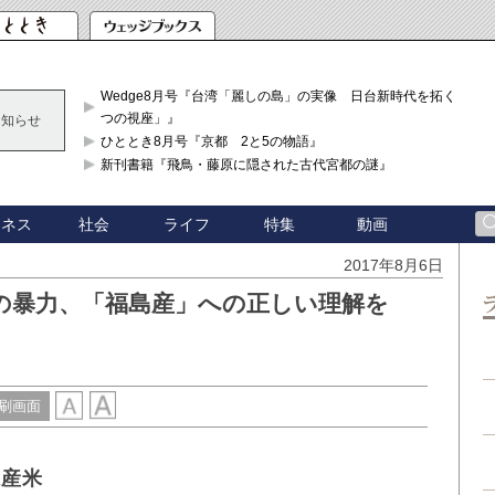
Wedge8月号『台湾「麗しの島」の実像 日台新時代を拓く「3
つの視座」』
お知らせ
ひととき8月号『京都 2と5の物語』
新刊書籍『飛鳥・藤原に隠された古代宮都の謎』
ジネス
社会
ライフ
特集
動画
2017年8月6日
の暴力、「福島産」への正しい理解を
刷画面
県産米