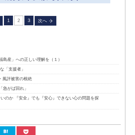
1
2
3
次へ
福島産」への正しい理解を（１）
げな「支援者」
・風評被害の根絶
「急がば回れ」
ないのか 『安全』でも『安心』できない心の問題を探