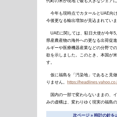
代町の米が現地で最も大きなシェア
今年も現時点でカタールとUAE向
今後更なる輸出増加が見込まれてい
UAEに関しては、駐日大使が今年5
県産農産物の海外への更なる出荷促
ルギーや医療機器産業などの分野で
欲を示しました。このとき、本国が
す。
仮に福島を「汚染地」であると見做
りません。
https://headlines.yahoo.c
国内の一部で変わらないままの、イ
みの虚構は、変わりゆく現実の福島
次ページ » 時計の針