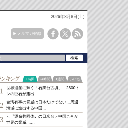
2026年8月8日(土)
メルマガ登録
ランキング
1時間
24時間
1週間
いいね
世界遺産に輝く「石舞台古墳」 2300ト
1
ンの巨石が露出…
台湾有事の脅威は日本だけでない…周辺
2
海域に進出する中国…
＜〝運命共同体〟の日米台＞中国こそが
3
世界の脅威....…