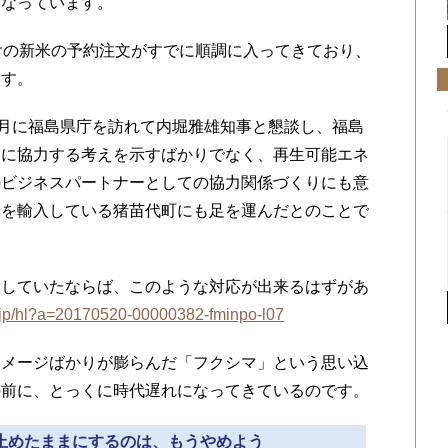
になっています。
けの新米の予約注文がすでに順調に入ってきており、
ます。
月に福島県庁を訪れて内堀雅雄知事と懇談し、福島
進に協力する考えを示すばかりでなく、再生可能エネ
のビジネスパートナーとしての協力関係づくりにも意
米を輸入している猪苗代町にも足を運んだとのことで
していたならば、このような対応が出来るはずがあ
o.jp/hl?a=20170520-00000382-fminpo-l07
メージばかりが膨らんだ「フクシマ」という思い込
の前に、とっくに時代遅れになってきているのです。
を止めたままにするのは、もうやめよう