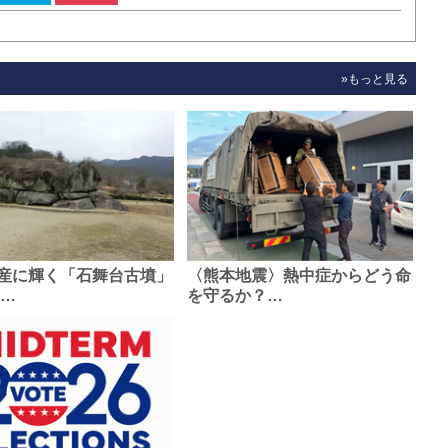
»もっと見る
産に輝く「石舞台古墳」
〈熊本地震〉熱中症からどう命
0…
を守るか？…