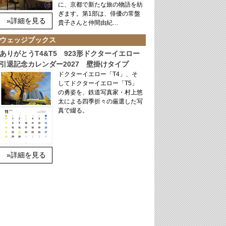
に、京都で新たな旅の物語を紡
ぎます。第1部は、俳優の常盤
»詳細を見る
貴子さんと仲間由紀…
ウェッジブックス
ありがとうT4&T5 923形ドクターイエロー
引退記念カレンダー2027 壁掛けタイプ
ドクターイエロー「T4」、そ
してドクターイエロー「T5」
の勇姿を、鉄道写真家・村上悠
太による四季折々の厳選した写
真で綴る。
»詳細を見る