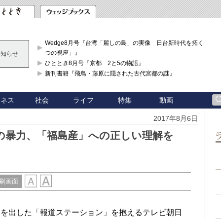
Wedge8月号『台湾「麗しの島」の実像 日台新時代を拓く「3
つの視座」』
お知らせ
ひととき8月号『京都 2と5の物語』
新刊書籍『飛鳥・藤原に隠された古代宮都の謎』
ジネス
社会
ライフ
特集
動画
2017年8月6日
の暴力、「福島産」への正しい理解を
刷画面
を出した「報道ステーション」を抱えるテレビ朝日