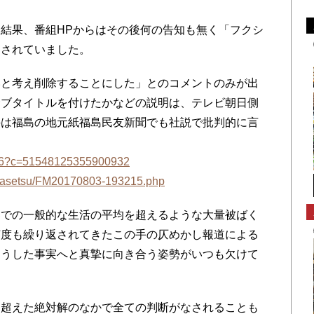
結果、番組HPからはその後何の告知も無く「フクシ
消されていました。
と考え削除することにした」とのコメントのみが出
サブタイトルを付けたかなどの説明は、テレビ朝日側
件は福島の地元紙福島民友新聞でも社説で批判的に言
0246?c=51548125355900932
shasetsu/FM20170803-193215.php
での一般的な生活の平均を超えるような大量被ばく
何度も繰り返されてきたこの手の仄めかし報道による
こうした事実へと真摯に向き合う姿勢がいつも欠けて
超えた絶対解のなかで全ての判断がなされることも