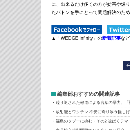
に、出来るだけ多くの方が妨害や煽
たバトンを手にとって問題解決のた
▲「WEDGE Infinity」の
新着記事
など
編集部おすすめの関連記事
繰り返された報道による言葉の暴力、「
放射能とワクチン 不安に寄り添う怪し
福島のタブーに挑む・その2 被ばくデマ