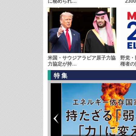
に秘められ…
230
米国・サウジアラビア原子力協
野党・
力協定が持…
権者の
特集