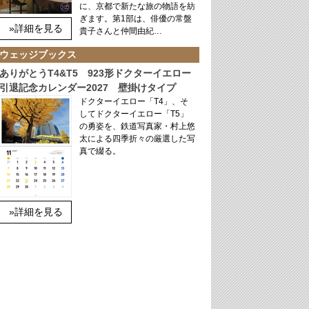
に、京都で新たな旅の物語を紡
ぎます。第1部は、俳優の常盤
»詳細を見る
貴子さんと仲間由紀…
ウェッジブックス
ありがとうT4&T5 923形ドクターイエロー
引退記念カレンダー2027 壁掛けタイプ
ドクターイエロー「T4」、そ
してドクターイエロー「T5」
の勇姿を、鉄道写真家・村上悠
太による四季折々の厳選した写
真で綴る。
»詳細を見る