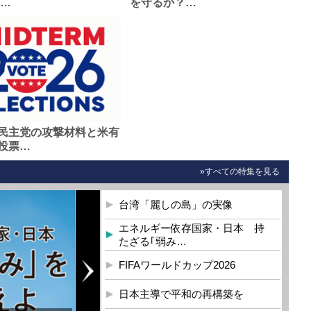
0…
を守るか？…
民主党の攻撃材料と米有
投票…
»すべての特集を見る
台湾「麗しの島」の実像
エネルギー依存国家・日本 持
たざる｢弱み…
FIFAワールドカップ2026
日本主導で平和の再構築を