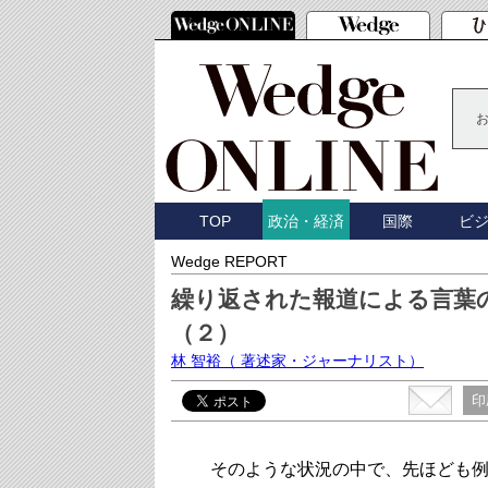
TOP
国際
ビ
政治・経済
Wedge REPORT
繰り返された報道による言葉
（２）
林 智裕
（ 著述家・ジャーナリスト）
印
そのような状況の中で、先ほども例