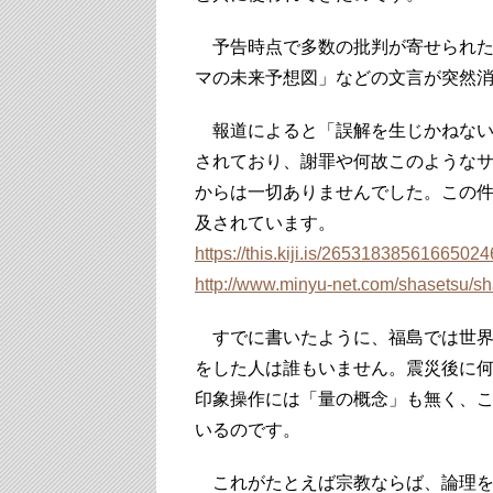
予告時点で多数の批判が寄せられた
マの未来予想図」などの文言が突然
報道によると「誤解を生じかねない
されており、謝罪や何故このような
からは一切ありませんでした。この
及されています。
https://this.kiji.is/26531838561665
http://www.minyu-net.com/shasetsu/
すでに書いたように、福島では世界
をした人は誰もいません。震災後に
印象操作には「量の概念」も無く、
いるのです。
これがたとえば宗教ならば、論理を