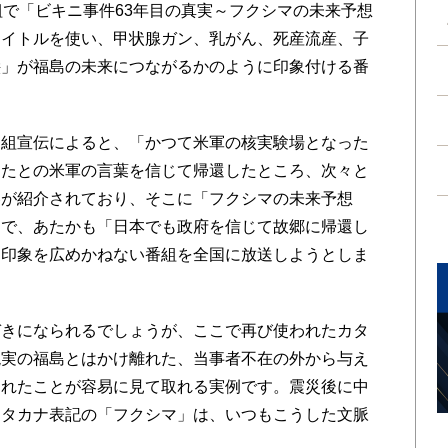
組で「ビキニ事件63年目の真実～フクシマの未来予想
タイトルを使い、甲状腺ガン、乳がん、死産流産、子
絵」が福島の未来につながるかのように印象付ける番
組宣伝によると、「かつて米軍の核実験場となった
したとの米軍の言葉を信じて帰還したところ、次々と
容が紹介されており、そこに「フクシマの未来予想
とで、あたかも「日本でも政府を信じて故郷に帰還し
た印象を広めかねない番組を全国に放送しようとしま
きになられるでしょうが、ここで再び使われたカタ
現実の福島とはかけ離れた、当事者不在の外から与え
われたことが容易に見て取れる実例です。震災後に中
カタカナ表記の「フクシマ」は、いつもこうした文脈