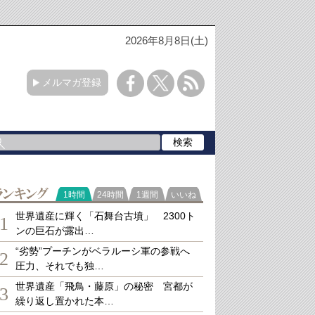
2026年8月8日(土)
メルマガ登録
ランキング
1時間
24時間
1週間
いいね
世界遺産に輝く「石舞台古墳」 2300ト
1
ンの巨石が露出…
“劣勢”プーチンがベラルーシ軍の参戦へ
2
圧力、それでも独…
世界遺産「飛鳥・藤原」の秘密 宮都が
3
繰り返し置かれた本…