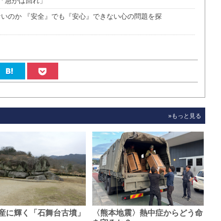
「急がば回れ」
ないのか 『安全』でも『安心』できない心の問題を探
»もっと見る
産に輝く「石舞台古墳」
〈熊本地震〉熱中症からどう命