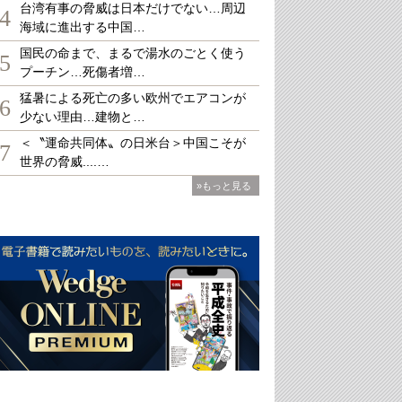
台湾有事の脅威は日本だけでない…周辺
4
海域に進出する中国…
国民の命まで、まるで湯水のごとく使う
5
プーチン…死傷者増…
猛暑による死亡の多い欧州でエアコンが
6
少ない理由…建物と…
＜〝運命共同体〟の日米台＞中国こそが
7
世界の脅威....…
»もっと見る