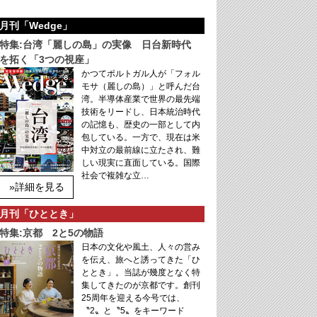
月刊「Wedge」
特集:台湾「麗しの島」の実像 日台新時代
を拓く「3つの視座」
かつてポルトガル人が「フォル
モサ（麗しの島）」と呼んだ台
湾。半導体産業で世界の最先端
技術をリードし、日本統治時代
の記憶も、歴史の一部として内
包している。一方で、現在は米
中対立の最前線に立たされ、難
しい現実に直面している。国際
社会で複雑な立…
»詳細を見る
月刊「ひととき」
特集:京都 2と5の物語
日本の文化や風土、人々の営み
を伝え、旅へと誘ってきた「ひ
ととき」。当誌が幾度となく特
集してきたのが京都です。創刊
25周年を迎える今号では、
〝2〟と〝5〟をキーワード