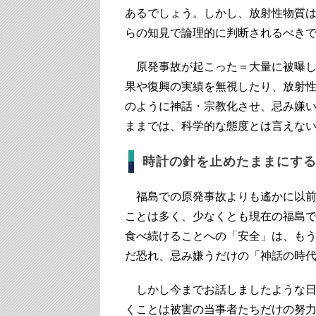
あるでしょう。しかし、放射性物質
らの知見で論理的に判断されるべき
原発事故が起こった＝大量に被曝し
果や復興の実績を無視したり、放射
のように神話・宗教化させ、忌み嫌
ままでは、科学的な態度とは言えな
時計の針を止めたままにす
福島での原発事故よりも遙かに以前
ことは多く、少なくとも現在の福島
食べ続けることへの「安全」は、も
だ恐れ、忌み嫌うだけの「神話の時
しかし今までお話しましたような日
くことは被害の当事者たちだけの努