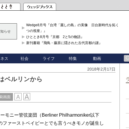
Wedge8月号『台湾「麗しの島」の実像 日台新時代を拓く「3
つの視座」』
お知らせ
ひととき8月号『京都 2と5の物語』
新刊書籍『飛鳥・藤原に隠された古代宮都の謎』
ジネス
社会
ライフ
特集
動画
2018年2月17日
ツはベルリンから
刷画面
弦楽団（Berliner Philharmoniker以下
そのファーストベイビーとでも言うべきモノが誕生し