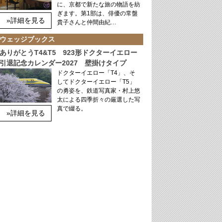
に、京都で新たな旅の物語を紡
ぎます。第1部は、俳優の常盤
»詳細を見る
貴子さんと仲間由紀…
ウェッジブックス
ありがとうT4&T5 923形ドクターイエロー
引退記念カレンダー2027 壁掛けタイプ
ドクターイエロー「T4」、そ
してドクターイエロー「T5」
の勇姿を、鉄道写真家・村上悠
太による四季折々の厳選した写
真で綴る。
»詳細を見る