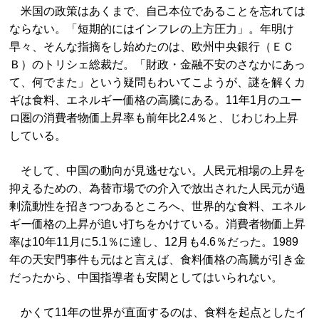
米国の政策はあくまで、自己本位であることを忘れては
ならない。「短期的にはインフレの上方圧力」。年明け
早々、そんな指摘をし始めたのは、欧州中央銀行（ＥＣ
Ｂ）のトリシェ総裁だ。「財政・金融不安のさなかにあっ
て、何でまた」という疑問もわいてこようが、謎を解くカ
ギは食料、エネルギー価格の高騰にある。11年1月のユー
ロ圏の消費者物価上昇率も前年比2.4％と、じわじわ上昇
している。
そして、中国の動向が見逃せない。人民元相場の上昇を
抑えるための、為替市場での介入で放出された人民元が過
剰流動性を招きつつあるところへ、世界的な食料、エネル
ギー価格の上昇が追い打ちをかけている。消費者物価上昇
率は10年11月に5.1％に達し、12月も4.6％だった。1989
年の天安門事件も元はと言えば、食料価格の高騰が引き金
だったから、中国指導者も安閑としてはいられない。
かくて11年の世界が直面するのは、食料を起点としたイ