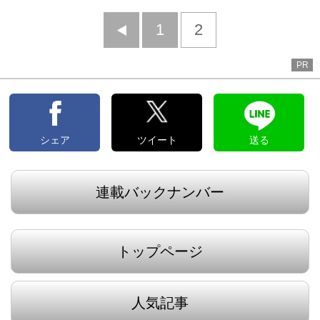
前
1
2
へ
PR
シェア
ツイート
送る
連載バックナンバー
トップページ
人気記事