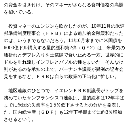
の資金を引き付け、そのマネーがさらなる食料価格の高騰
を招いている。
投資マネーのエンジンを吹かしたのが、10年11月の米連
邦準備制度理事会（ＦＲＢ）による追加的金融緩和だった
のは、いうまでもないだろう。11年6月末までに米国債を
6000億ドル購入する量的緩和第2弾（ＱＥ2）は、米景気の
腰折れとデフレ入りを土俵際で食い止める一方、世界的に
ドルを垂れ流しインフレとバブルの種をまいた。そんな批
判があるのを承知の上で、バーナンキ議長が異例の記者会
見をするなど、ＦＲＢは自らの政策の正当化に忙しい。
地区連銀のひとつで、イエレンＦＲＢ副議長がトップを
務めていたサンフランシスコ連銀は、量的緩和は12年半ば
までに米国の失業率を1.5％低下させるとの分析を発表し
た。国内総生産（ＧＤＰ）も12年下半期までに約3％増加
させるという。