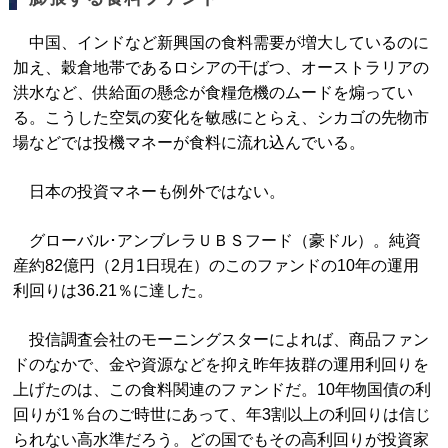
中国、インドなど新興国の食料需要が増大しているのに
加え、穀倉地帯であるロシアの干ばつ、オーストラリアの
洪水など、供給面の懸念が食糧危機のムードを煽ってい
る。こうした空気の変化を敏感にとらえ、シカゴの先物市
場などでは投機マネーが食料に流れ込んでいる。
日本の投資マネーも例外ではない。
グローバル･アンブレラＵＢＳフード（豪ドル）。純資
産約82億円（2月1日現在）のこのファンドの10年の運用
利回りは36.21％に達した。
投信調査会社のモーニングスターによれば、商品ファン
ドのなかで、金や資源などを抑え昨年抜群の運用利回りを
上げたのは、この食料関連のファンドだ。10年物国債の利
回りが1％台のご時世にあって、年3割以上の利回りは信じ
られない高水準だろう。どの国でもその高利回りが投資家