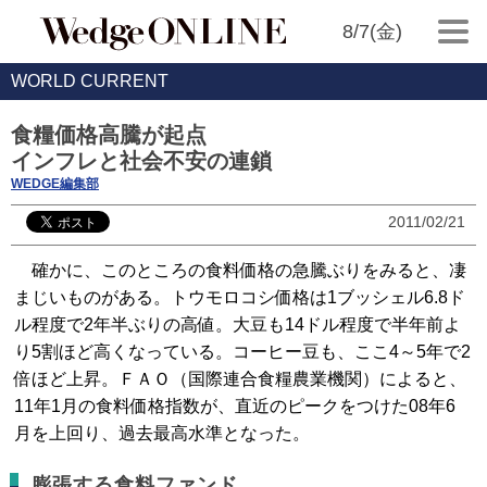
8/7(金)
WORLD CURRENT
食糧価格高騰が起点
インフレと社会不安の連鎖
WEDGE編集部
2011/02/21
確かに、このところの食料価格の急騰ぶりをみると、凄
まじいものがある。トウモロコシ価格は1ブッシェル6.8ド
ル程度で2年半ぶりの高値。大豆も14ドル程度で半年前よ
り5割ほど高くなっている。コーヒー豆も、ここ4～5年で2
倍ほど上昇。ＦＡＯ（国際連合食糧農業機関）によると、
11年1月の食料価格指数が、直近のピークをつけた08年6
月を上回り、過去最高水準となった。
膨張する食料ファンド