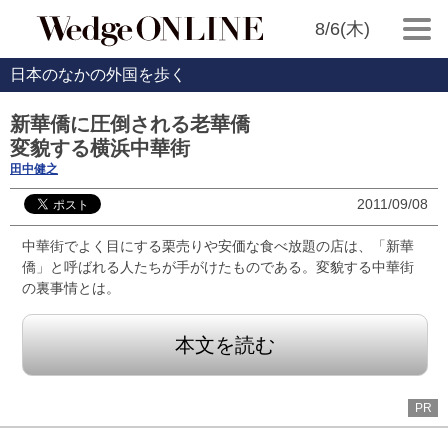
8/6(木)
日本のなかの外国を歩く
新華僑に圧倒される老華僑
変貌する横浜中華街
田中健之
2011/09/08
中華街でよく目にする栗売りや安価な食べ放題の店は、「新華
僑」と呼ばれる人たちが手がけたものである。変貌する中華街
の裏事情とは。
本文を読む
PR