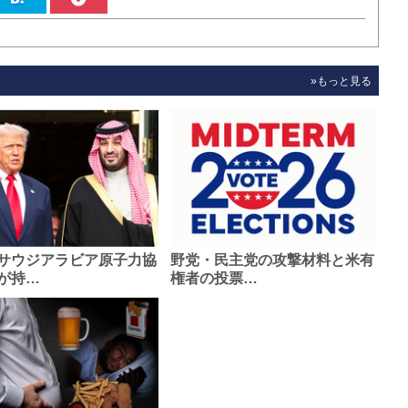
»もっと見る
サウジアラビア原子力協
野党・民主党の攻撃材料と米有
が持…
権者の投票…