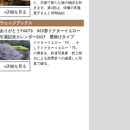
に、京都で新たな旅の物語を紡
ぎます。第1部は、俳優の常盤
»詳細を見る
貴子さんと仲間由紀…
ウェッジブックス
ありがとうT4&T5 923形ドクターイエロー
引退記念カレンダー2027 壁掛けタイプ
ドクターイエロー「T4」、そ
してドクターイエロー「T5」
の勇姿を、鉄道写真家・村上悠
太による四季折々の厳選した写
真で綴る。
»詳細を見る