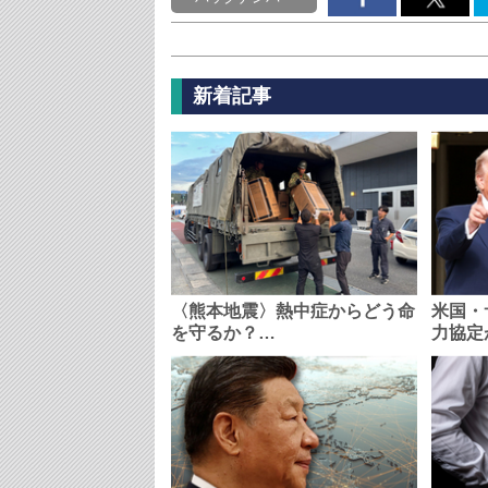
新着記事
〈熊本地震〉熱中症からどう命
米国・
を守るか？…
力協定