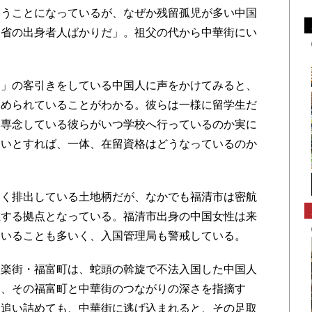
いうことになっているが、なぜか残留孤児が多い中国
建省の出身者人ばかりだ」。祖父の代から中華街にい
」の客引きをしている中国人に声をかけてみると、
占められていることがわかる。彼らは一様に留学生だ
に専念している彼らがいつ学校へ行っているのか実に
ないとすれば、一体、在留資格はどうなっているのか
く排出している土地柄だが、なかでも福清市は密航
在する拠点となっている。福清市出身の中国女性は来
用いることも多いく、入国管理局も警戒している。
楽街・福富町は、蛇頭の斡旋で不法入国した中国人
は、その福富町と中華街のつながりの深さを指摘す
を追い詰めても、中華街に逃げ込まれると、その足取