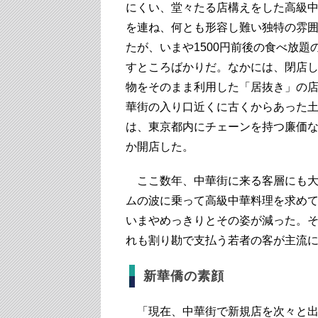
にくい、堂々たる店構えをした高級
を連ね、何とも形容し難い独特の雰
たが、いまや1500円前後の食べ放題
すところばかりだ。なかには、閉店
物をそのまま利用した「居抜き」の
華街の入り口近くに古くからあった
は、東京都内にチェーンを持つ廉価
か開店した。
ここ数年、中華街に来る客層にも大
ムの波に乗って高級中華料理を求め
いまやめっきりとその姿が減った。
れも割り勘で支払う若者の客が主流
新華僑の素顔
「現在、中華街で新規店を次々と出