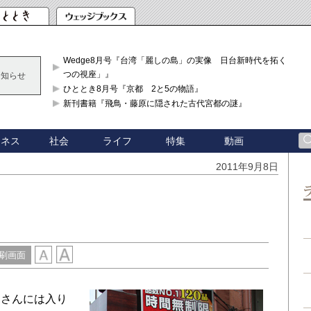
Wedge8月号『台湾「麗しの島」の実像 日台新時代を拓く「3
つの視座」』
お知らせ
ひととき8月号『京都 2と5の物語』
新刊書籍『飛鳥・藤原に隠された古代宮都の謎』
ジネス
社会
ライフ
特集
動画
2011年9月8日
刷画面
さんには入り