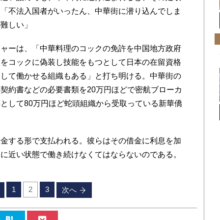
。「不法入国者がいったん、中華街に潜り込んでしま
が難しい」
ャーは、「中華料理のコックの免許を中国地方政府
人をコックに偽装し技能をもつとして日本の在留資格
遣して働かせる組織もある」と打ち明ける。中華街の
契約書などの必要書類を20万円ほどで密航ブローカ
として80万円ほど蛇頭組織から受取っている新華僑
金する形で支払われる。彼らはその借金に利息を加
きに近い状態で働き続けなくてはならないのである。
1
2
3
次へ