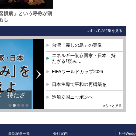
習慣病」という呼称が消
もし…
»すべての特集を見る
台湾「麗しの島」の実像
エネルギー依存国家・日本 持
たざる｢弱み…
FIFAワールドカップ2026
日本主導で平和の再構築を
本 持たざ
造船立国ニッポンへ
»もっと見る
最新記事一覧
会社案内
月刊Wedg