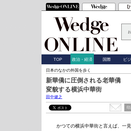
TOP
国際
ビ
政治・経済
日本のなかの外国を歩く
新華僑に圧倒される老華僑
変貌する横浜中華街
田中健之
印
かつての横浜中華街と言えば、一見