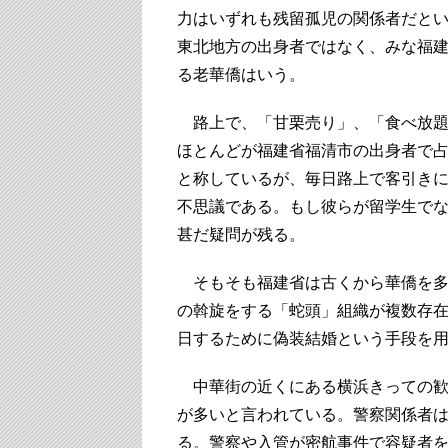
力はいずれも残留孤児の関係者だと
東北地方の出身者ではなく、みな福
る老華僑はいう。
路上で、「甘栗売り」、「食べ放題
ほとんどが福建省福清市の出身者で
と称しているが、毎日路上で客引き
不思議である。もし彼らが留学生で
甚だ疑問が残る。
そもそも福建省は古くから華僑を多
の斡旋をする「蛇頭」組織が複数存
日するために偽装結婚という手段を
中華街の近くにある横浜きっての歓
が多いと言われている。警察関係者
る。警察や入管が密航事件で容疑者