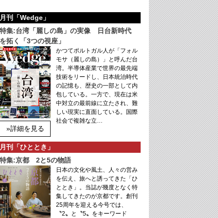
月刊「Wedge」
特集:台湾「麗しの島」の実像 日台新時代
を拓く「3つの視座」
かつてポルトガル人が「フォル
モサ（麗しの島）」と呼んだ台
湾。半導体産業で世界の最先端
技術をリードし、日本統治時代
の記憶も、歴史の一部として内
包している。一方で、現在は米
中対立の最前線に立たされ、難
しい現実に直面している。国際
社会で複雑な立…
»詳細を見る
月刊「ひととき」
特集:京都 2と5の物語
日本の文化や風土、人々の営み
を伝え、旅へと誘ってきた「ひ
ととき」。当誌が幾度となく特
集してきたのが京都です。創刊
25周年を迎える今号では、
〝2〟と〝5〟をキーワード