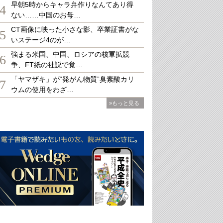
早朝5時からキャラ弁作りなんてあり得
4
ない……中国のお母…
CT画像に映った小さな影、卒業証書がな
5
いステージ4のが…
強まる米国、中国、ロシアの核軍拡競
6
争、FT紙の社説で覚…
「ヤマザキ」が“発がん物質”臭素酸カリ
7
ウムの使用をわざ…
»もっと見る