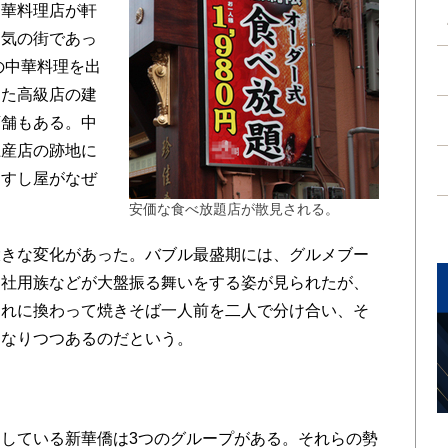
中華料理店が軒
囲気の街であっ
の中華料理を出
した高級店の建
店舗もある。中
土産店の跡地に
なすし屋がなぜ
安価な食べ放題店が散見される。
きな変化があった。バブル最盛期には、グルメブー
て社用族などが大盤振る舞いをする姿が見られたが、
それに換わって焼きそば一人前を二人で分け合い、そ
になりつつあるのだという。
している新華僑は3つのグループがある。それらの勢