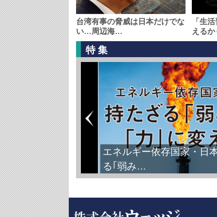
台湾有事の脅威は日本だけでな
「生活
い…周辺海…
えるか
特集
エネルギー依存国家・日
る｢弱み…