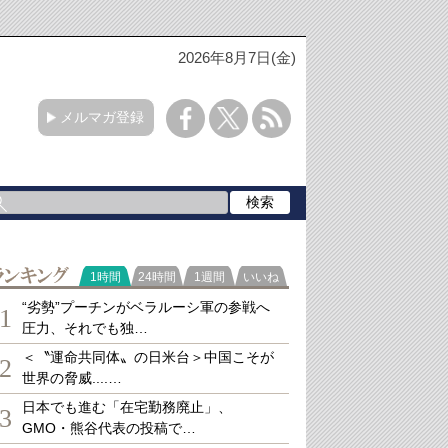
2026年8月7日(金)
メルマガ登録
ランキング
1時間
24時間
1週間
いいね
“劣勢”プーチンがベラルーシ軍の参戦へ
1
圧力、それでも独…
＜〝運命共同体〟の日米台＞中国こそが
2
世界の脅威....…
日本でも進む「在宅勤務廃止」、
3
GMO・熊谷代表の投稿で…