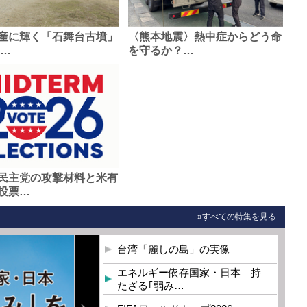
産に輝く「石舞台古墳」
〈熊本地震〉熱中症からどう命
0…
を守るか？…
民主党の攻撃材料と米有
投票…
»すべての特集を見る
台湾「麗しの島」の実像
エネルギー依存国家・日本 持
たざる｢弱み…