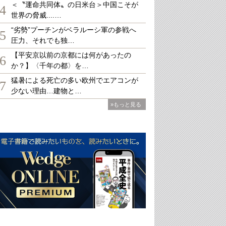
＜〝運命共同体〟の日米台＞中国こそが
4
世界の脅威....…
“劣勢”プーチンがベラルーシ軍の参戦へ
5
圧力、それでも独…
【平安京以前の京都には何があったの
6
か？】〈千年の都〉を…
猛暑による死亡の多い欧州でエアコンが
7
少ない理由…建物と…
»もっと見る