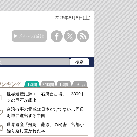
2026年8月8日(土)
メルマガ登録
ランキング
1時間
24時間
1週間
いいね
世界遺産に輝く「石舞台古墳」 2300ト
1
ンの巨石が露出…
台湾有事の脅威は日本だけでない…周辺
2
海域に進出する中国…
世界遺産「飛鳥・藤原」の秘密 宮都が
3
繰り返し置かれた本…