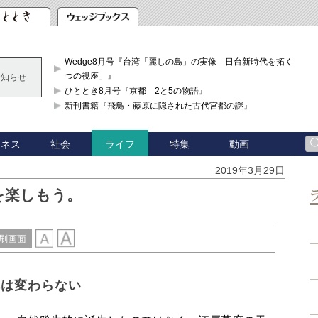
Wedge8月号『台湾「麗しの島」の実像 日台新時代を拓く「3
つの視座」』
お知らせ
ひととき8月号『京都 2と5の物語』
新刊書籍『飛鳥・藤原に隠された古代宮都の謎』
ジネス
社会
特集
動画
ライフ
2019年3月29日
を楽しもう。
刷画面
れは変わらない