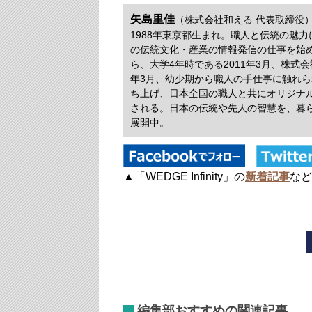
矢島里佳
（株式会社和える 代表取締役
1988年東京都生まれ。職人と伝統の魅
の伝統文化・産業の情報発信の仕事を始
ら、大学4年時である2011年3月、株式
年3月、幼少期から職人の手仕事に触れられ
ち上げ、日本全国の職人と共にオリジナ
される。日本の伝統や先人の智慧を、暮
展開中。
▲「WEDGE Infinity」の
新着記事
など
編集部おすすめの関連記事