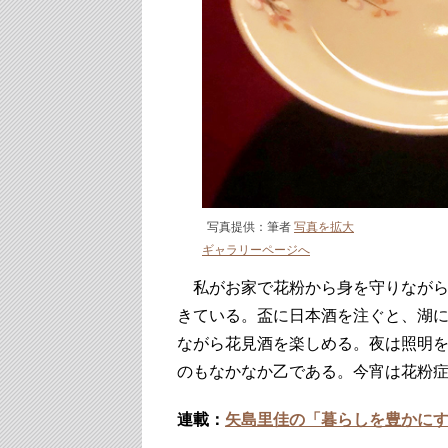
写真提供：筆者
写真を拡大
ギャラリーページへ
私がお家で花粉から身を守りながら
きている。盃に日本酒を注ぐと、湖
ながら花見酒を楽しめる。夜は照明
のもなかなか乙である。今宵は花粉
連載：
矢島里佳の「暮らしを豊かに