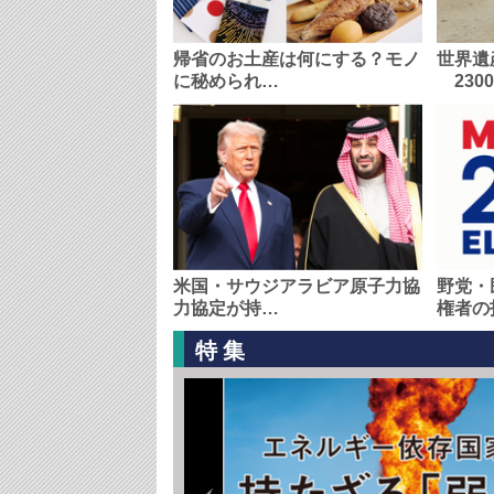
帰省のお土産は何にする？モノ
世界遺
に秘められ…
230
米国・サウジアラビア原子力協
野党・
力協定が持…
権者の
特集