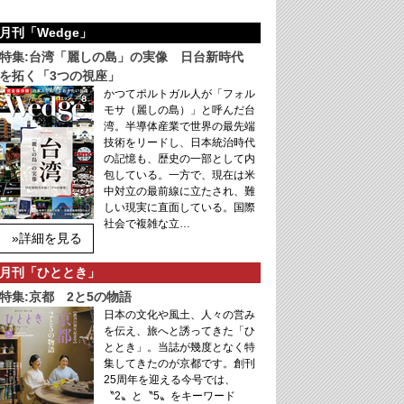
月刊「Wedge」
特集:台湾「麗しの島」の実像 日台新時代
を拓く「3つの視座」
かつてポルトガル人が「フォル
モサ（麗しの島）」と呼んだ台
湾。半導体産業で世界の最先端
技術をリードし、日本統治時代
の記憶も、歴史の一部として内
包している。一方で、現在は米
中対立の最前線に立たされ、難
しい現実に直面している。国際
社会で複雑な立…
»詳細を見る
月刊「ひととき」
特集:京都 2と5の物語
日本の文化や風土、人々の営み
を伝え、旅へと誘ってきた「ひ
ととき」。当誌が幾度となく特
集してきたのが京都です。創刊
25周年を迎える今号では、
〝2〟と〝5〟をキーワード