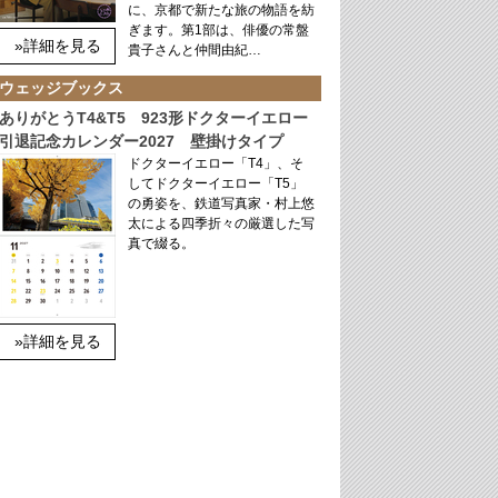
に、京都で新たな旅の物語を紡
ぎます。第1部は、俳優の常盤
»詳細を見る
貴子さんと仲間由紀…
ウェッジブックス
ありがとうT4&T5 923形ドクターイエロー
引退記念カレンダー2027 壁掛けタイプ
ドクターイエロー「T4」、そ
してドクターイエロー「T5」
の勇姿を、鉄道写真家・村上悠
太による四季折々の厳選した写
真で綴る。
»詳細を見る