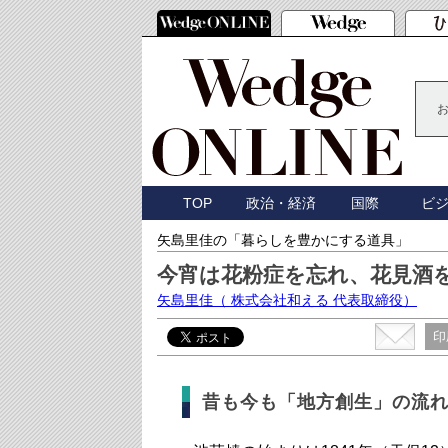
TOP
政治・経済
国際
ビ
矢島里佳の「暮らしを豊かにする道具」
今宵は花粉症を忘れ、花見酒
矢島里佳
（ 株式会社和える 代表取締役）
印
昔も今も「地方創生」の流