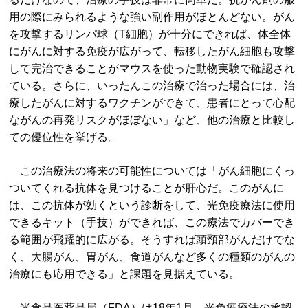
用の際にみられるような強い副作用がほとんどない。がん
を攻撃するリンパ球（T細胞）が十分にできれば、体全体
にがんに対する免疫が広がって、転移したがん細胞も攻撃
して完治できることがマウスを使った動物実験で確認され
ている。さらに、いったんこの治療で治った場合には、治
療したがんに対するワクチンができて、患者にとって心配
ながんの再発リスクがほぼない」など、他の治療と比較し
ての優位性を挙げる。
この治療法の将来の可能性については「がん細胞にくっ
ついてくれる抗体を見つけることが肝心だ。このがんに
は、この抗体が効くという診断をして、光免疫療法に使用
できるキット（手技）ができれば、この療法でカバーでき
る範囲が飛躍的に広がる。そうすれば頭頸部がんだけでな
く、大腸がん、胃がん、食道がんなど多くの種類のがんの
治療にも応用できる」と課題を見据えている。
米食品医薬品局（FDA）は18年1月、光免疫療法の承認