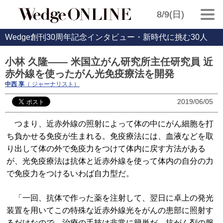
8/9(日)
Wedge創刊30周年記念インタビュー・新時代に挑む30人
小林 久隆―― 米国立がん研究所主任研究員 近
赤外線を使ったがん光免疫療法を開発
中西 享
（ ジャーナリスト）
2019/06/05
つまり、近赤外線の照射によって体の中にがん細胞を打
ち負かせる免疫が生まれる。免疫療法には、血液などを取
り出して体の外で免疫力をつけて体内に戻す方法がある
が、光免疫療法は抗体と近赤外線を使って体内の自分の力
で免疫力をつけるいわば自力型だ。
「一回、抗体で作った薬を注射して、翌日に卓上の発光
装置を用いてこの特殊な近赤外線光をがんの患部に照射す
るだけなので、治療の手技は非常に簡単だ。抗がん剤の服