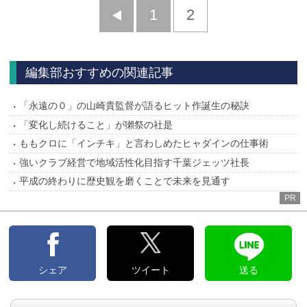
前
1
2
へ
編集部おすすめの関連記事
「永遠の０」の山崎貴監督が語るヒット作誕生の秘訣
「変化し続けること」が獺祭の社是
ももクロに「インチキ」と言わしめたヒャダインの仕事術
強いクラブ経営で地域活性化目指す千葉ジェッツ社長
平成の終わりに歴史観を磨くことで未来を見通す
PR
シェア
ツイート
送る