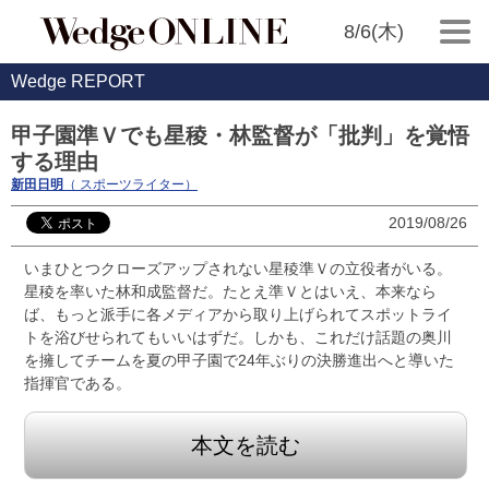
8/6(木)
Wedge REPORT
甲子園準Ｖでも星稜・林監督が「批判」を覚悟
する理由
新田日明
（ スポーツライター）
2019/08/26
いまひとつクローズアップされない星稜準Ｖの立役者がいる。
星稜を率いた林和成監督だ。たとえ準Ｖとはいえ、本来なら
ば、もっと派手に各メディアから取り上げられてスポットライ
トを浴びせられてもいいはずだ。しかも、これだけ話題の奥川
を擁してチームを夏の甲子園で24年ぶりの決勝進出へと導いた
指揮官である。
本文を読む