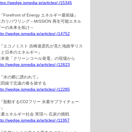
ttps://wedge.ismedia.jp/articles/-/15345
『Forefront of Energy エネルギー最前線』
水力リパワリング～MISSION 再生可能エネル
ギーの未来を拓け～
ttp://wedge.ismedia.jp/articles/-/14752
●『エコノミスト 吉崎達彦氏が見た地政学リス
クと日本のエネルギー』
日本発「クリーンコール発電」の現場から
ttp://wedge.ismedia.jp/articles/-/12623
●『水の郷に誘われて』
飯田線で北遠の春を旅する
ttp://wedge.ismedia.jp/articles/-/12285
●『胎動するCO2フリー 水素サプライチェー
ン』
水素エネルギー社会 実現へ 石炭の挑戦
ttp://wedge.ismedia.jp/articles/-/11957