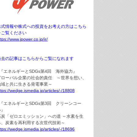
株式情報や株式への投資をお考えの方はこちら
をご覧ください
ttps://www.jpower.co.jp/ir/
過去の記事はこちらからご覧になれます
●『エネルギーとSDGs第4回 海外協力』
グローバル企業の社会的責任 ～世界を想い、
地域と共に生きる発電事業～
ttps://wedge.ismedia.jp/articles/-/18808
●『エネルギーとSDGs第3回 クリーンコー
ル』
石炭「ゼロエミッション」への道 ～水素を生
み、炭素を再利用する次世代技術～
ttps://wedge.ismedia.jp/articles/-/18696