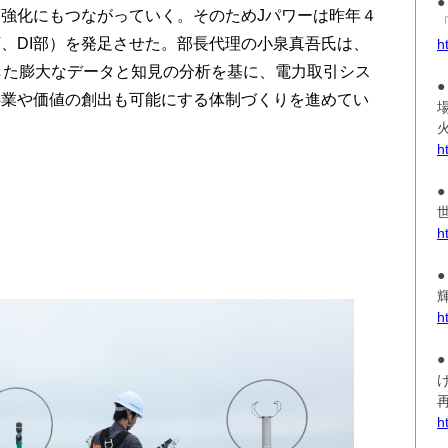
強化にもつながっていく。そのためJパワーは昨年４
、DI部）を発足させた。部長代理の小泉真吾氏は、
h
した膨大なデータと知見の分析を基に、電力取引シス
事業や価値の創出も可能にする体制づくりを進めてい
h
h
h
h