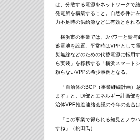
は、分散する電源をネットワークで
発電所を構築すること。自然条件に
力不足時の供給源などに有効とされ
横浜市の事業では、Jパワーと鈴与
蓄電池を設置。平常時はVPPとして
災無線などのための代替電源に転用す
ら実装」を標榜する「横浜スマート
頼らないVPPの希少事例となる。
「自治体のBCP（事業継続計画）意
ます」と、DI部とエネルギー計画部
治体VPP推進連絡会議の今年の会合
「この事業で得られる知見とノウハ
すね」（松田氏）