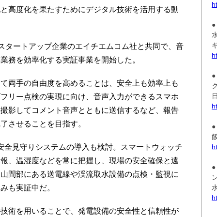
h
と高度化を果たすためにデジタル技術を活用する動
●
スタートアップ企業のエイチエムコム社と共同で、音
h
検業務を効率化する実証事業を開始した。
て両手の自由度を高めることは、安全上も効率上も
ズフリー点検の実現に向け、音声入力ができるスマホ
h
を撮影してコメント音声とともに送信するなど、報告
完了させることを目指す。
安全見守りシステムの導入も検討。スマートウォッチ
h
情報、温湿度などを常に把握し、現場の安全確保と遠
、山間部にある送電線や渓流取水設備の点検・監視に
組みも実証中だ。
h
技術を用いることで、発電設備の安全性と信頼性が