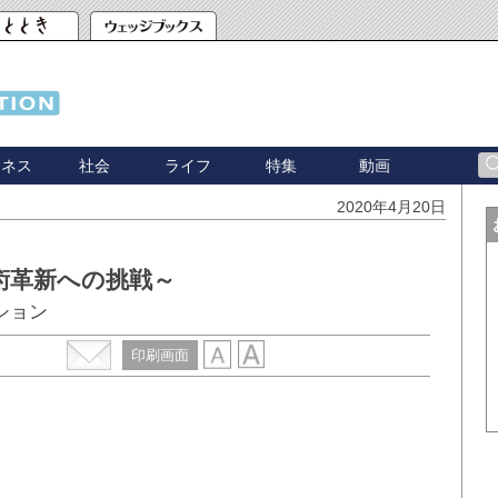
ジネス
社会
ライフ
特集
動画
2020年4月20日
術革新への挑戦～
ション
印刷画面