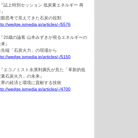
●『誌上特別セッション 低炭素エネルギー 再
考』
複眼思考で見えてきた石炭の役割
ttp://wedge.ismedia.jp/articles/-/5576
●『20歳の論客 山本みずきが視るエネルギーの
未来』
最先端「石炭火力」の現場から
ttp://wedge.ismedia.jp/articles/-/5150
●『エコノミスト永濱利廣氏が見た「革新的低
炭素石炭火力」の未来』
世界の経済と環境に貢献する技術
ttp://wedge.ismedia.jp/articles/-/4700