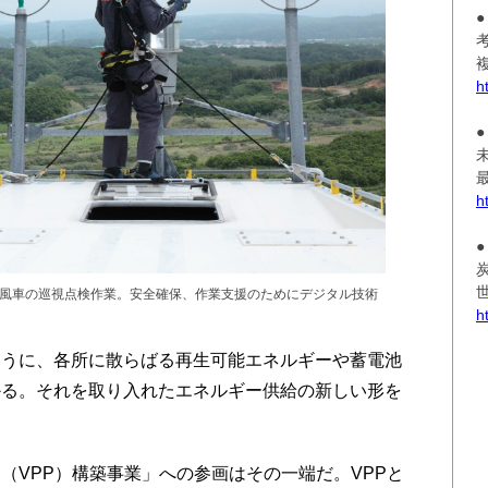
h
h
風車の巡視点検作業。安全確保、作業支援のためにデジタル技術
h
うに、各所に散らばる再生可能エネルギーや蓄電池
かる。それを取り入れたエネルギー供給の新しい形を
VPP）構築事業」への参画はその一端だ。VPPと