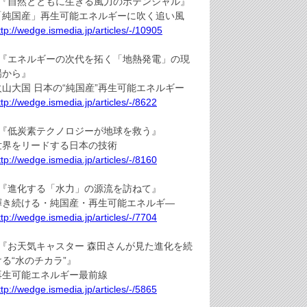
●『自然とともに生きる風力のポテンシャル』
「純国産」再生可能エネルギーに吹く追い風
ttp://wedge.ismedia.jp/articles/-/10905
●『エネルギーの次代を拓く「地熱発電」の現
場から』
火山大国 日本の“純国産”再生可能エネルギー
ttp://wedge.ismedia.jp/articles/-/8622
●『低炭素テクノロジーが地球を救う』
世界をリードする日本の技術
ttp://wedge.ismedia.jp/articles/-/8160
●『進化する「水力」の源流を訪ねて』
輝き続ける・純国産・再生可能エネルギ―
ttp://wedge.ismedia.jp/articles/-/7704
●『お天気キャスター 森田さんが見た進化を続
ける“水のチカラ”』
再生可能エネルギー最前線
ttp://wedge.ismedia.jp/articles/-/5865