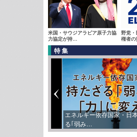
米国・サウジアラビア原子力協
野党・
力協定が持…
権者の
特集
エネルギー依存国家・日
る｢弱み…