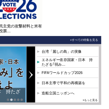
民主党の攻撃材料と米有
投票…
»すべての特集を見る
台湾「麗しの島」の実像
エネルギー依存国家・日本 持
たざる｢弱み…
FIFAワールドカップ2026
日本主導で平和の再構築を
本 持たざ
造船立国ニッポンへ
»もっと見る