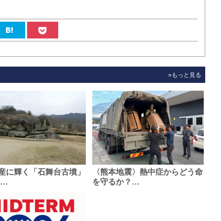
»もっと見る
産に輝く「石舞台古墳」
〈熊本地震〉熱中症からどう命
0…
を守るか？…