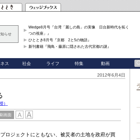
Wedge8月号『台湾「麗しの島」の実像 日台新時代を拓く「3
つの視座」』
お知らせ
ひととき8月号『京都 2と5の物語』
新刊書籍『飛鳥・藤原に隠された古代宮都の謎』
ジネス
社会
ライフ
特集
動画
2012年6月4日
る
授）
刷画面
プロジェクトにともない、被災者の土地を政府が買