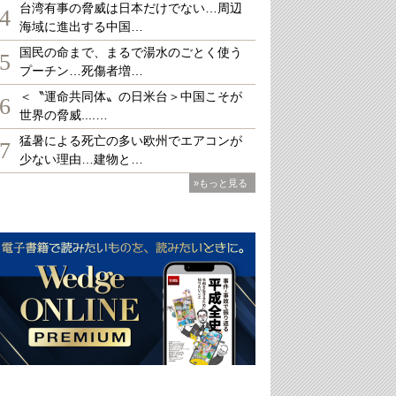
台湾有事の脅威は日本だけでない…周辺
4
海域に進出する中国…
国民の命まで、まるで湯水のごとく使う
5
プーチン…死傷者増…
＜〝運命共同体〟の日米台＞中国こそが
6
世界の脅威....…
猛暑による死亡の多い欧州でエアコンが
7
少ない理由…建物と…
»もっと見る