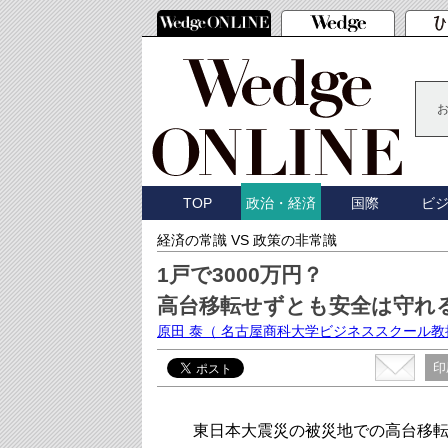
TOP
国際
ビ
政治・経済
経済の常識 VS 政策の非常識
1戸で3000万円？
高台移転せずとも安全は守れ
原田 泰
（ 名古屋商科大学ビジネススクール教
印
東日本大震災の被災地での高台移転