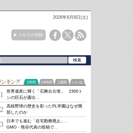
2026年8月8日(土)
メルマガ登録
ランキング
1時間
24時間
1週間
いいね
世界遺産に輝く「石舞台古墳」 2300ト
1
ンの巨石が露出…
高校野球の歴史を彩ったPL学園はなぜ廃
2
部したのか
日本でも進む「在宅勤務廃止」、
3
GMO・熊谷代表の投稿で…