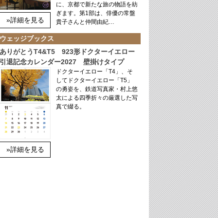
に、京都で新たな旅の物語を紡
ぎます。第1部は、俳優の常盤
»詳細を見る
貴子さんと仲間由紀…
ウェッジブックス
ありがとうT4&T5 923形ドクターイエロー
引退記念カレンダー2027 壁掛けタイプ
ドクターイエロー「T4」、そ
してドクターイエロー「T5」
の勇姿を、鉄道写真家・村上悠
太による四季折々の厳選した写
真で綴る。
»詳細を見る