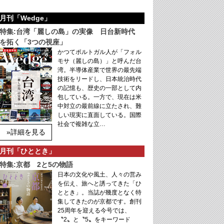
月刊「Wedge」
特集:台湾「麗しの島」の実像 日台新時代
を拓く「3つの視座」
かつてポルトガル人が「フォル
モサ（麗しの島）」と呼んだ台
湾。半導体産業で世界の最先端
技術をリードし、日本統治時代
の記憶も、歴史の一部として内
包している。一方で、現在は米
中対立の最前線に立たされ、難
しい現実に直面している。国際
社会で複雑な立…
»詳細を見る
月刊「ひととき」
特集:京都 2と5の物語
日本の文化や風土、人々の営み
を伝え、旅へと誘ってきた「ひ
ととき」。当誌が幾度となく特
集してきたのが京都です。創刊
25周年を迎える今号では、
〝2〟と〝5〟をキーワード