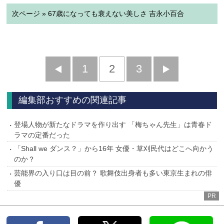
次ページ » 67歳になっても衰えない美しさ 吉永小百合
前
1
2
3
次
へ
へ
編集部おすすめの関連記事
登場人物が新たなドラマを作り出す 「梅ちゃん先生」は青春ド
ラマの定番だった
「Shall we ダンス？」から16年 女優・草刈民代はどこへ向かう
のか？
芸能界の入り口は目の前？ 歌舞伎出身者も多い東京生まれの俳
優
PR