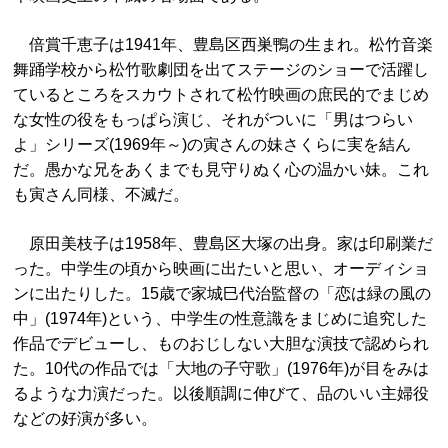
倍賞千恵子は1941年、豊島区西巣鴨の生まれ。松竹音楽
舞踊学校から松竹歌劇団を出てステージのショーで活躍し
ているところをスカウトされて松竹映画の庶民的でまじめ
な女性の役をもっぱら演じ、それがついに「男はつらい
よ」シリーズ(1969年～)の寅さんの妹さくらに実を結ん
だ。愚かな兄をあくまでも見守りぬく心の温かい妹。これ
も寅さん同様、不滅だ。
原田美枝子は1958年、豊島区大塚の出身。家は印刷業だ
った。中学生の頃から映画に出たいと思い、オーディショ
ンに出たりした。15歳で家城巳代治監督の「恋は緑の風の
中」(1974年)という、中学生の性意識をまじめに追究した
作品でデビューし、ものおじしない大胆な演技で認められ
た。10代の作品では「大地の子守歌」(1976年)が目をみは
るような力演だった。以後順調に伸びて、品のいい主婦役
などの好演が多い。