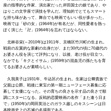
座の指導的な作家、演出家だった岸田国士の娘であり、や
はりこの文学座で演技を学んだ。理知的でとてもスマート
な持ち味があって、舞台でも映画でもいい役が多かった。
映画では「砂の女」(1964年)が有名だが、同性愛者を熱っ
ぽく演じた「卍」(1964年)を忘れてはならない。
北林谷栄(～2010年)は1911年、京橋区竹川町の生まれ。
戦前の左翼的な新劇の出身だが、まだ30代の頃に70歳代の
お婆さん役を演じて評判になり、以後、老け役が目立つ。
なかでも「キクとイサム」(1959年)の混血児の孫たちを育
てるお婆さんが素晴らしい。
久我美子は1931年、牛込区の生まれ。生家は公卿貴族で
父親は公爵。戦後に東宝の第一期ニューフェース募集に応
募して女優になった。その育ちの良さを示す品の良さで順
調にスターになる。反戦的恋愛映画の名作「また逢う日ま
で」(1950年)の岡田英治とのガラス越しのキスシーンは日
本映画史上の不滅の名場面である。