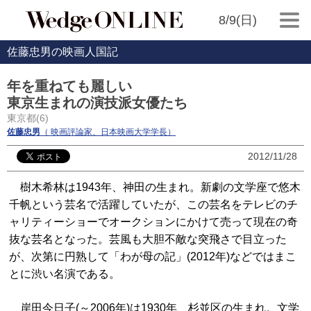
8/9(日)
佐藤忠男の映画人国記
年を重ねても麗しい
東京生まれの演技派女優たち
東京都(6)
佐藤忠男
（ 映画評論家、日本映画大学学長）
2012/11/28
樹木希林は1943年、神田の生まれ。新劇の文学座で悠木
千帆という芸名で活躍していたが、この芸名をテレビのチ
ャリティーショーでオークションにかけて売って現在の奇
抜な芸名となった。芸風も大胆不敵な突飛さで目立った
が、次第に円熟して「わが母の記」(2012年)などではまこ
とに渋い名演である。
岸田今日子(～2006年)は1930年、杉並区の生まれ。文学