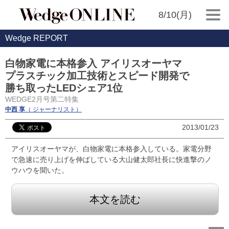
8/10(月)
Wedge REPORT
白物家電に本格参入 アイリスオーヤマ
プラスチック加工技術とスピード開発で
勝ち取ったLEDシェア1位
WEDGE2月号第二特集
中西 享
（ ジャーナリスト）
2013/01/23
アイリスオーヤマが、白物家電に本格参入している。家電分野
で急速に売り上げを伸ばしている大山健太郎社長に快進撃のノ
ウハウを聞いた。
本文を読む