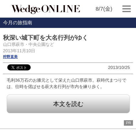
8/7(金)
今月の旅指南
秋深い城下町を大名行列がゆく
山口県萩市・中央公園など
2013年11月10日
狩野直美
2013/10/25
毛利36万石のお膝元として栄えた山口県萩市。萩時代まつりで
は、往時を偲ばせる萩大名行列が市内を練り歩く。
本文を読む
PR