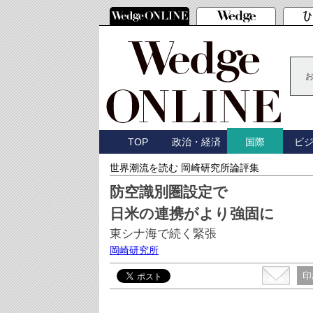
TOP
政治・経済
ビ
国際
世界潮流を読む 岡崎研究所論評集
防空識別圏設定で
日米の連携がより強固に
東シナ海で続く緊張
岡崎研究所
印