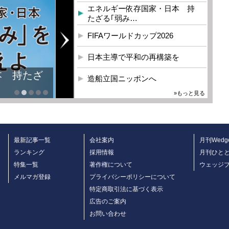
エネルギー依存国家・日本 持
たざる｢弱み…
FIFAワールドカップ2026
日本主導で平和の再構築を
造船立国ニッポンへ
»もっと見る
最新記事一覧
会社案内
月刊Wedg
ランキング
採用情報
月刊ひと
特集一覧
著作権について
ウェッジ
メルマガ登録
プライバシーポリシーについて
特定商取引法に基づく表示
広告のご案内
お問い合わせ