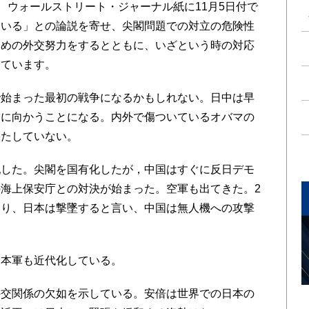
、ウォールストリート・ジャーナル紙に11月5日付で
ている」との論説を寄せ、尖閣問題での対立の危険性
ための外交努力をするとともに、いざという時の対応
じています。
始まった最初の戦争になるかもしれない。日中は早
突に向かうことになる。内外で傷ついているオバマの
果たしていない。
した。尖閣を国有化したが，中国はすぐに反日デモ
海上保安庁との対決が始まった。空軍も出てきた。2
送り、日本は撃墜すると言い、中国は無人機への攻撃
本軍も近代化している。
交関係の欠如を示している。安倍は世界での日本の