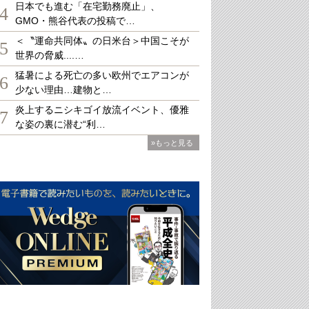
日本でも進む「在宅勤務廃止」、
4
GMO・熊谷代表の投稿で…
＜〝運命共同体〟の日米台＞中国こそが
5
世界の脅威....…
猛暑による死亡の多い欧州でエアコンが
6
少ない理由…建物と…
炎上するニシキゴイ放流イベント、優雅
7
な姿の裏に潜む“利…
»もっと見る