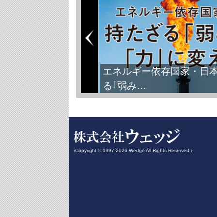
FIFAワールドカップ2026
‹Copyright © 1997-2026 Wedge All Rights Reserved.›