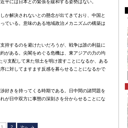
習近平には日本との緊張を緩和する姿勢はない。
しか解決されないとの懸念が出てきており、中国と
なっている。意味のある地域政治メカニズムの構築は
支持するのを避けたいだろうが、戦争は誰の利益に
条約がある。尖閣をめぐる危機は、東アジアの力の均
たり支配して来た領土を明け渡すことになるか、ある
秩序に対してますます反感を募らせることになるかで
渉好きを持ってくる時期である。日中間の諸問題を
それが日中双方に事態の深刻さを分からせることにな
1
2
次へ