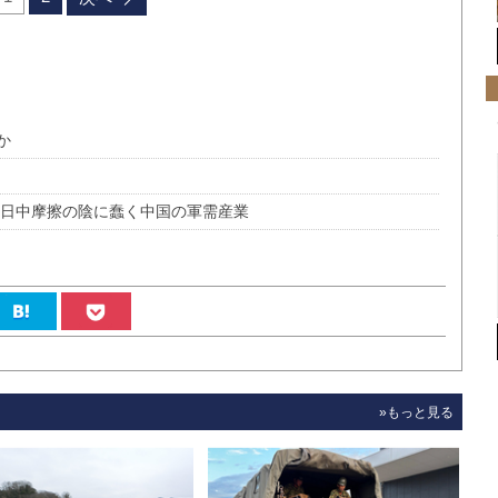
か
 日中摩擦の陰に蠢く中国の軍需産業
»もっと見る