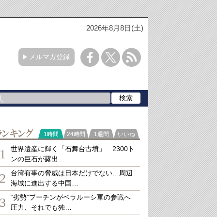
2026年8月8日(土)
メルマガ登録
ランキング
1時間
24時間
1週間
いいね
世界遺産に輝く「石舞台古墳」 2300ト
1
ンの巨石が露出…
台湾有事の脅威は日本だけでない…周辺
2
海域に進出する中国…
“劣勢”プーチンがベラルーシ軍の参戦へ
3
圧力、それでも独…