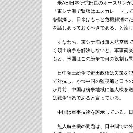
米AEI日本研究部長のオースリンが
「東シナ海で緊張はエスカレートし
を指摘し、日米はもっと危機解消の
を話しあっておくべきである、と論
すなわち、東シナ海は無人航空機で
く領土紛争を解決しないと、軍事衝
もと、米国はこの紛争で何の役割も
日中領土紛争で野田政権は失策を犯
で対抗し、かつ中国の監視船と日本の
か月前、中国は紛争地域に無人機を
は戦争行為であると言っている。
中国は軍事技術を誇示している。日
無人航空機の問題は、日中間での外