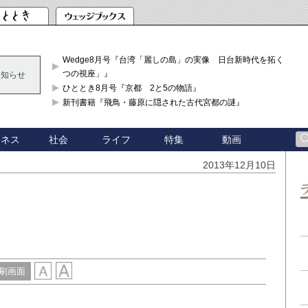
Wedge8月号『台湾「麗しの島」の実像 日台新時代を拓く「3
つの視座」』
お知らせ
ひととき8月号『京都 2と5の物語』
新刊書籍『飛鳥・藤原に隠された古代宮都の謎』
ジネス
社会
ライフ
特集
動画
2013年12月10日
刷画面