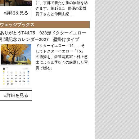
に、京都で新たな旅の物語を紡
ぎます。第1部は、俳優の常盤
»詳細を見る
貴子さんと仲間由紀…
ウェッジブックス
ありがとうT4&T5 923形ドクターイエロー
引退記念カレンダー2027 壁掛けタイプ
ドクターイエロー「T4」、そ
してドクターイエロー「T5」
の勇姿を、鉄道写真家・村上悠
太による四季折々の厳選した写
真で綴る。
»詳細を見る