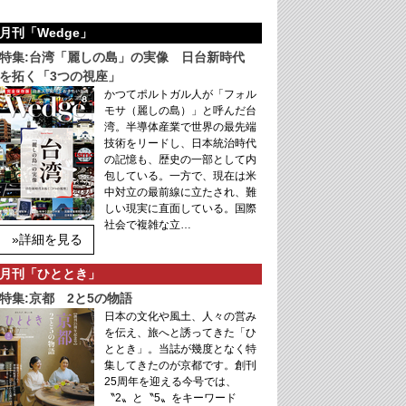
月刊「Wedge」
特集:台湾「麗しの島」の実像 日台新時代
を拓く「3つの視座」
かつてポルトガル人が「フォル
モサ（麗しの島）」と呼んだ台
湾。半導体産業で世界の最先端
技術をリードし、日本統治時代
の記憶も、歴史の一部として内
包している。一方で、現在は米
中対立の最前線に立たされ、難
しい現実に直面している。国際
社会で複雑な立…
»詳細を見る
月刊「ひととき」
特集:京都 2と5の物語
日本の文化や風土、人々の営み
を伝え、旅へと誘ってきた「ひ
ととき」。当誌が幾度となく特
集してきたのが京都です。創刊
25周年を迎える今号では、
〝2〟と〝5〟をキーワード