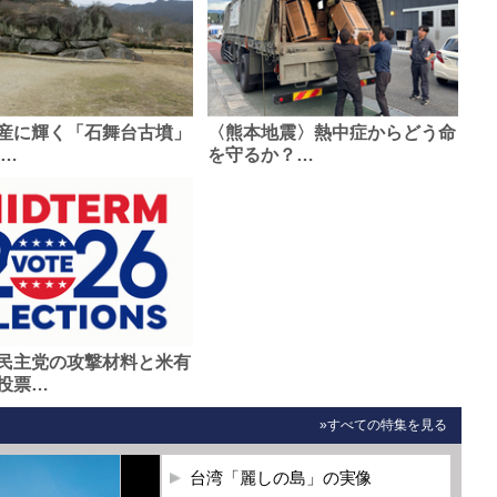
産に輝く「石舞台古墳」
〈熊本地震〉熱中症からどう命
0…
を守るか？…
民主党の攻撃材料と米有
投票…
»すべての特集を見る
台湾「麗しの島」の実像