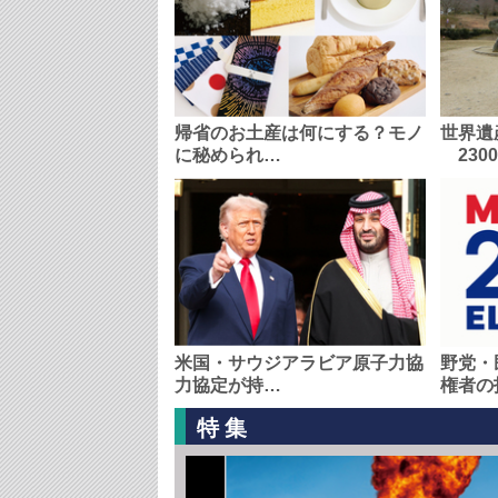
帰省のお土産は何にする？モノ
世界遺
に秘められ…
230
米国・サウジアラビア原子力協
野党・
力協定が持…
権者の
特集