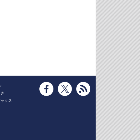
e
とき
ブックス