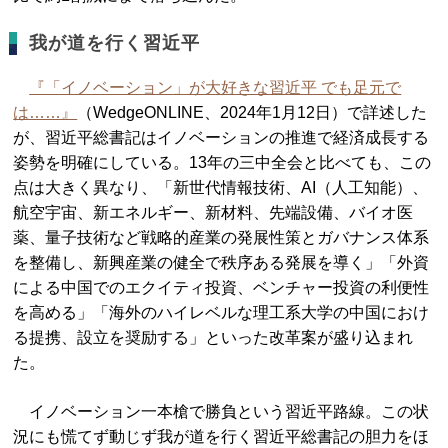
我が道を行く習近平
『「イノベーション」が大好きな習近平 でも足元で
は……』
（WedgeONLINE、2024年1月12日）で詳述した
が、習近平総書記はイノベーションの推進で経済成長する
姿勢を明確にしている。13年の三中全会と比べても、この
点は大きく異なり、「新世代情報技術、AI（人工知能）、
航空宇宙、新エネルギー、新材料、先端設備、バイオ医
薬、量子技術など戦略的産業の発展性策とガバナンス体系
を整備し、新興産業の健全で秩序ある発展を導く」「外資
による中国でのエクイティ投資、ベンチャー投資の利便性
を高める」「海外のハイレベルな理工系大学の中国におけ
る提携、設立を奨励する」といった改革案が盛り込まれ
た。
イノベーション一本槍で勝負という習近平路線。この状
況にも慌てず動じず我が道を行く習近平総書記の胆力をほ