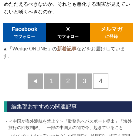
めたたえるべきなのか、それとも悪化する現実が見えてい
ないと嘆くべきなのか。
Facebook
X
メルマガ
でフォロー
でフォロー
に登録
▲「Wedge ONLINE」の
新着記事
などをお届けしていま
す。
前
1
2
3
4
へ
編集部おすすめの関連記事
＜中国が海外渡航を禁止？＞「勤務先へパスポート提出」「海外
旅行の回数制限」…一部の中国人の間で今、起きていること
〈なんでこんなに安いのか？〉中国製EV、越境EC…格安を実現