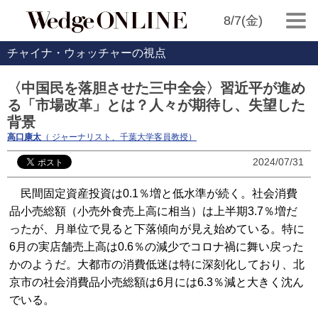
8/7(金)
チャイナ・ウォッチャーの視点
〈中国民を落胆させた三中全会〉習近平が進め
る「市場改革」とは？人々が期待し、失望した
背景
高口康太
（ ジャーナリスト、千葉大学客員教授）
2024/07/31
民間固定資産投資は0.1％増と低水準が続く。社会消費
品小売総額（小売外食売上高に相当）は上半期3.7％増だ
ったが、月単位で見ると下落傾向が見え始めている。特に
6月の実店舗売上高は0.6％の減少でコロナ禍に舞い戻った
かのようだ。大都市の消費低迷は特に深刻化しており、北
京市の社会消費品小売総額は6月には6.3％減と大きく沈ん
でいる。