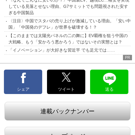
している見落とせない理由、G7サミットでも問題視された安す
ぎる中国製品
〈注目〉中国でスタバの売り上げが激減している理由。「安い中
国」「中国発のデフレ」が世界を破壊する！？
【このままでは太陽光パネルの二の舞に】EV覇権を狙う中国の
大戦略、もう「安かろう悪かろう」ではないその実態とは？
「イノベーション」が大好きな習近平 でも足元では……
PR
シェア
ツイート
送る
連載バックナンバー