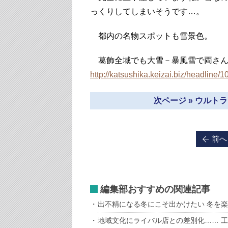
っくりしてしまいそうです…。
都内の名物スポットも雪景色。
葛飾全域でも大雪－暴風雪で両さんの口
http://katsushika.keizai.biz/headline/1
次ページ » ウルト
前へ
編集部おすすめの関連記事
出不精になる冬にこそ出かけたい 冬を
地域文化にライバル店との差別化…… 