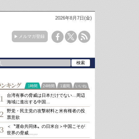
2026年8月7日(金)
メルマガ登録
ランキング
1時間
24時間
1週間
いいね
台湾有事の脅威は日本だけでない…周辺
1
海域に進出する中国…
野党・民主党の攻撃材料と米有権者の投
2
票意欲
＜〝運命共同体〟の日米台＞中国こそが
3
世界の脅威....…