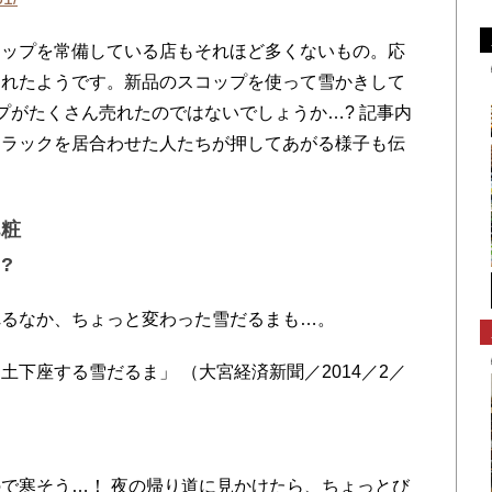
ップを常備している店もそれほど多くないもの。応
られたようです。新品のスコップを使って雪かきして
プがたくさん売れたのではないでしょうか…? 記事内
トラックを居合わせた人たちが押してあがる様子も伝
化粧
?
るなか、ちょっと変わった雪だるまも…。
下座する雪だるま」 （大宮経済新聞／2014／2／
で寒そう…！ 夜の帰り道に見かけたら、ちょっとび