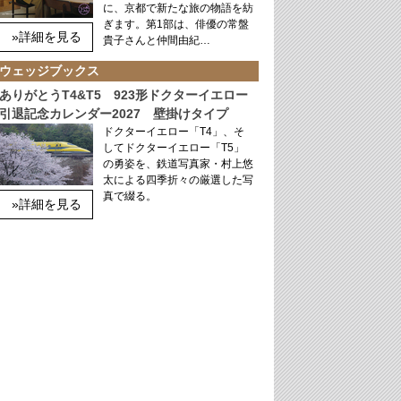
に、京都で新たな旅の物語を紡
ぎます。第1部は、俳優の常盤
»詳細を見る
貴子さんと仲間由紀…
ウェッジブックス
ありがとうT4&T5 923形ドクターイエロー
引退記念カレンダー2027 壁掛けタイプ
ドクターイエロー「T4」、そ
してドクターイエロー「T5」
の勇姿を、鉄道写真家・村上悠
太による四季折々の厳選した写
真で綴る。
»詳細を見る