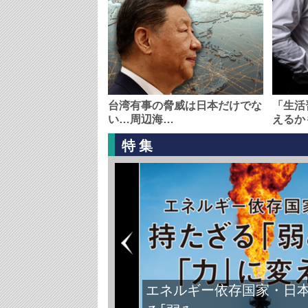
台湾有事の脅威は日本だけでな
「生活
い…周辺海…
えるか
特集
エネルギー依存国家・日