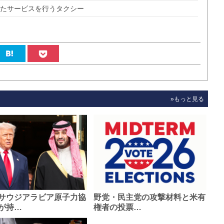
ったサービスを行うタクシー
»もっと見る
サウジアラビア原子力協
野党・民主党の攻撃材料と米有
が持…
権者の投票…