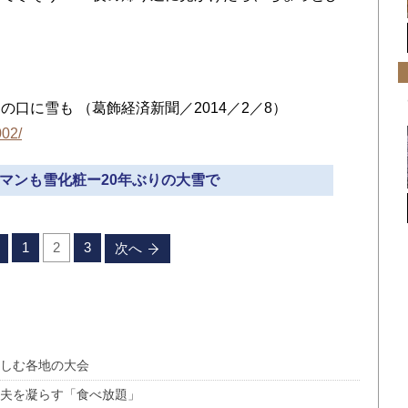
に雪も （葛飾経済新聞／2014／2／8）
002/
ラマンも雪化粧ー20年ぶりの大雪で
1
2
3
次へ
楽しむ各地の大会
工夫を凝らす「食べ放題」