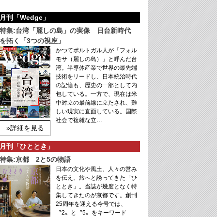
月刊「Wedge」
特集:台湾「麗しの島」の実像 日台新時代
を拓く「3つの視座」
かつてポルトガル人が「フォル
モサ（麗しの島）」と呼んだ台
湾。半導体産業で世界の最先端
技術をリードし、日本統治時代
の記憶も、歴史の一部として内
包している。一方で、現在は米
中対立の最前線に立たされ、難
しい現実に直面している。国際
社会で複雑な立…
»詳細を見る
月刊「ひととき」
特集:京都 2と5の物語
日本の文化や風土、人々の営み
を伝え、旅へと誘ってきた「ひ
ととき」。当誌が幾度となく特
集してきたのが京都です。創刊
25周年を迎える今号では、
〝2〟と〝5〟をキーワード