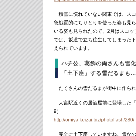
積雪に慣れていない関東では、スコ
急処置的にちりとりを使った姿も見
いる姿も見られたので、2月はスコッ
では、坂道で立ち往生してしまった
えられています。
ハチ公、葛飾の両さんも雪
「土下座」する雪だるまも…
たくさんの雪だるまが街中に作られ
大宮駅近くの居酒屋前に登場した「土
9）
http://omiya.keizai.biz/photoflash/280/
完全に土下座していますね。雪なの