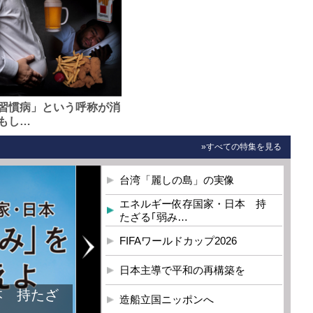
習慣病」という呼称が消
もし…
»すべての特集を見る
台湾「麗しの島」の実像
エネルギー依存国家・日本 持
たざる｢弱み…
FIFAワールドカップ2026
日本主導で平和の再構築を
本 持たざ
造船立国ニッポンへ