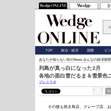
TOP
政治・経済
国際
ビ
あなたが知らない街のNews みんなの経済新聞
列島が真っ白になった2月
各地の面白雪だるま＆雪景色
プレスラボ
印
その後も焼き鳥店、クレープ店、お