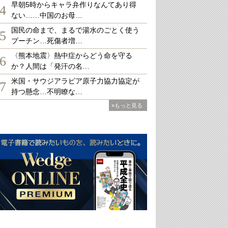
早朝5時からキャラ弁作りなんてあり得
4
ない……中国のお母…
国民の命まで、まるで湯水のごとく使う
5
プーチン…死傷者増…
〈熊本地震〉熱中症からどう命を守る
6
か？人間は「発汗の名…
米国・サウジアラビア原子力協力協定が
7
持つ懸念…不明瞭な…
»もっと見る