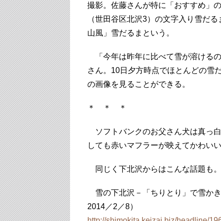
撮影。佐藤さんが特に「おすすめ」の雪
（世田谷区北沢3）の文字入り雪だる
山風」雪だるまという。
「今年は昨年に比べて雪が溶けるの
さん。10日夕方時点でほとんどの雪
の画像を見ることができる。
＊ ＊ ＊
ソフトバンクのお父さん犬は真っ白
しても赤いマフラーが映えてかわい
同じく下北沢からはこんな話題も
雪の下北沢－「ちりとり」で雪かき
2014／2／8）
http://shimokita.keizai.biz/headline/19