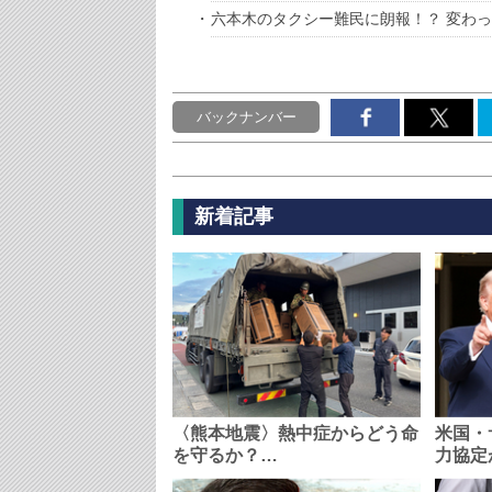
六本木のタクシー難民に朗報！？ 変わ
バックナンバー
新着記事
〈熊本地震〉熱中症からどう命
米国・
を守るか？…
力協定