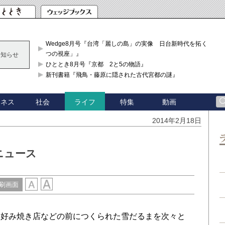
Wedge8月号『台湾「麗しの島」の実像 日台新時代を拓く「3
つの視座」』
お知らせ
ひととき8月号『京都 2と5の物語』
新刊書籍『飛鳥・藤原に隠された古代宮都の謎』
ジネス
社会
特集
動画
ライフ
2014年2月18日
ニュース
刷画面
好み焼き店などの前につくられた雪だるまを次々と